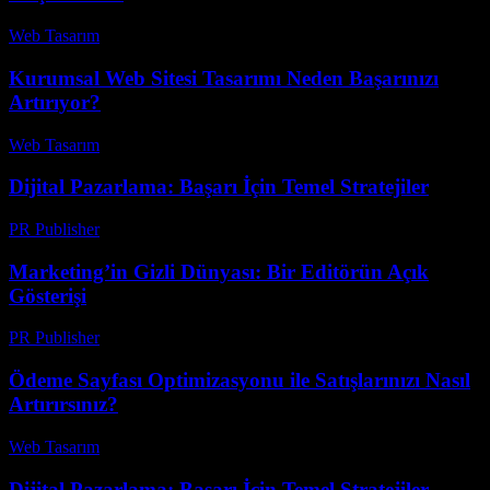
Web Tasarım
-
Ağustos 5, 2026
Kurumsal Web Sitesi Tasarımı Neden Başarınızı
Artırıyor?
Web Tasarım
-
Ağustos 7, 2026
Dijital Pazarlama: Başarı İçin Temel Stratejiler
PR Publisher
-
Şubat 24, 2026
Marketing’in Gizli Dünyası: Bir Editörün Açık
Gösterişi
PR Publisher
-
Mart 7, 2026
Ödeme Sayfası Optimizasyonu ile Satışlarınızı Nasıl
Artırırsınız?
Web Tasarım
-
Haziran 29, 2026
Dijital Pazarlama: Başarı İçin Temel Stratejiler