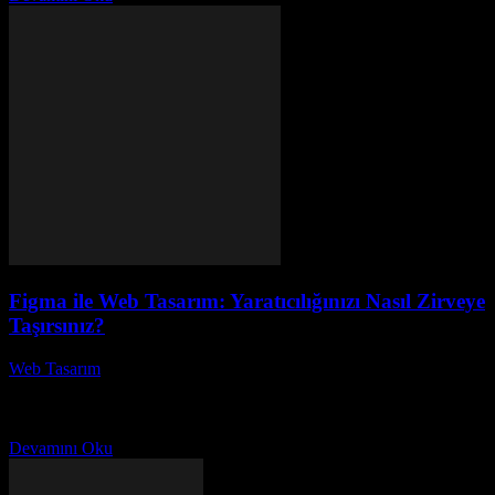
Figma ile Web Tasarım: Yaratıcılığınızı Nasıl Zirveye
Taşırsınız?
Web Tasarım
-
Temmuz 26, 2026
Figma ile Web Tasarım: Yaratıcılığınızı Nasıl Zirveye Taşırsınız?
başlıklı bu yazıda, Figma kullanarak web tasarımında yaratıcılığınızı
nasıl en üst seviyeye çıkartabileceğinizi keşfedeceğiz. Eğer tasarım...
Devamını Oku