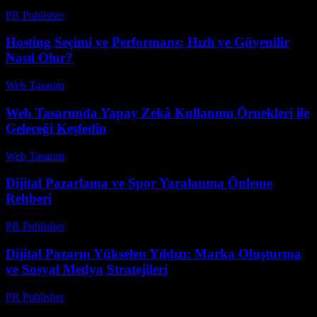
PR Publisher
-
Şubat 22, 2026
Hosting Seçimi ve Performans: Hızlı ve Güvenilir
Nasıl Olur?
Web Tasarım
-
Mart 25, 2026
Web Tasarımda Yapay Zekâ Kullanımı Örnekleri ile
Geleceği Keşfedin
Web Tasarım
-
Mayıs 22, 2026
Dijital Pazarlama ve Spor Yaralanma Önleme
Rehberi
PR Publisher
-
Şubat 28, 2026
Dijital Pazarın Yükselen Yıldızı: Marka Oluşturma
ve Sosyal Medya Stratejileri
PR Publisher
-
Şubat 18, 2026