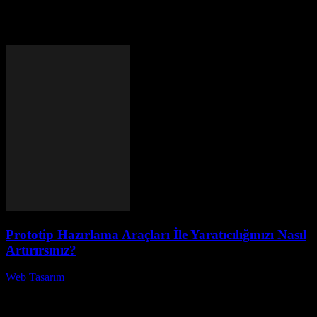
Etiket: dijital tasarım
Prototip Hazırlama Araçları İle Yaratıcılığınızı Nasıl
Artırırsınız?
Web Tasarım
-
Temmuz 28, 2026
Prototip hazırlama araçları ile yaratıcılığınızı nasıl artırabilirsiniz?
Günümüzün hızlı gelişen teknolojik dünyasında, yenilikçi
fikirlerinizi gerçeğe dönüştürmek için etkili prototip hazırlama