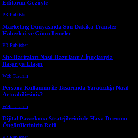
Editörün Gözüyle
PR Publisher
-
Mart 7, 2026
Marketing Dünyasında Son Dakika Transfer
Haberleri ve Güncellemeler
PR Publisher
-
Mart 13, 2026
Site Haritaları Nasıl Hazırlanır? İpuçlarıyla
Başarıya Ulaşın
Web Tasarım
-
Mayıs 30, 2026
Persona Kullanımı ile Tasarımda Yaratıcılığı Nasıl
Artırabilirsiniz?
Web Tasarım
-
Haziran 15, 2026
Dijital Pazarlama Stratejilerinizde Hava Durumu
Öngörülerinizin Rolü
PR Publisher
-
Şubat 18, 2026