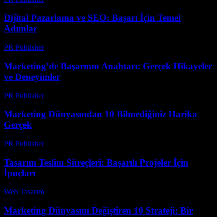
Dijital Pazarlama ve SEO: Başarı İçin Temel
Adımlar
PR Publisher
-
Şubat 23, 2026
Marketing’de Başarının Anahtarı: Gerçek Hikayeler
ve Deneyimler
PR Publisher
-
Mart 7, 2026
Marketing Dünyasından 10 Bilmediğiniz Harika
Gerçek
PR Publisher
-
Mart 14, 2026
Tasarım Teslim Süreçleri: Başarılı Projeler İçin
İpuçları
Web Tasarım
-
Temmuz 20, 2026
Marketing Dünyasını Değiştiren 10 Strateji: Bir