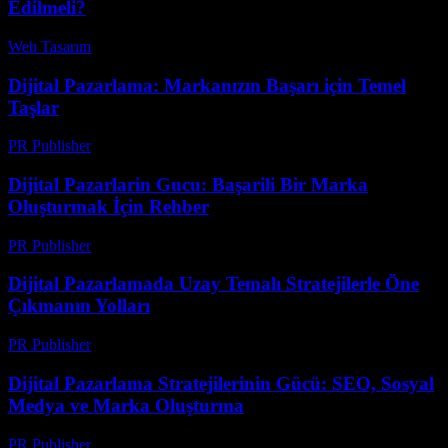
Edilmeli?
Web Tasarım
-
Mayıs 4, 2026
Dijital Pazarlama: Markanızın Başarı için Temel
Taşlar
PR Publisher
-
Şubat 27, 2026
Dijital Pazarlarin Gucu: Başarili Bir Marka
Oluşturmak İçin Rehber
PR Publisher
-
Şubat 16, 2026
Dijital Pazarlamada Uzay Temalı Stratejilerle Öne
Çıkmanın Yolları
PR Publisher
-
Nisan 9, 2026
Dijital Pazarlama Stratejilerinin Gücü: SEO, Sosyal
Medya ve Marka Oluşturma
PR Publisher
-
Şubat 23, 2026