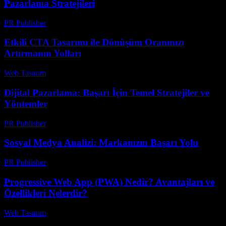
Pazarlama Stratejileri
PR Publisher
-
Şubat 16, 2026
Etkili CTA Tasarımı ile Dönüşüm Oranınızı
Artırmanın Yolları
Web Tasarım
-
Temmuz 27, 2026
Dijital Pazarlama: Başarı İçin Temel Stratejiler ve
Yöntemler
PR Publisher
-
Şubat 20, 2026
Sosyal Medya Analizi: Markanızın Başarı Yolu
PR Publisher
-
Şubat 18, 2026
Progressive Web App (PWA) Nedir? Avantajları ve
Özellikleri Nelerdir?
Web Tasarım
-
Haziran 23, 2026