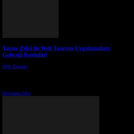
Yapay Zekâ ile Web Tasarım Uygulamaları:
Geleceği Keşfedin!
Web Tasarım
-
Temmuz 5, 2026
Yapay Zekâ ile Web Tasarım Uygulamaları: Geleceği Keşfedin!
başlıklı bu yazıda, yapay zekânın web tasarımındaki devrim
niteliğindeki etkilerini keşfedeceğiz. Günümüzde, teknolojinin hızla
ilerlemesiyle birlikte,...
Devamını Oku