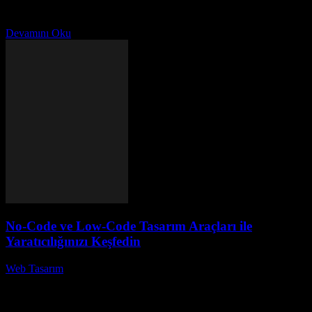
en heyecan verici yönlerinden biri haline geldi. Yapay zeka, web
tasarımında devrim yaratırken, kullanıcı deneyimini artırmak...
Devamını Oku
No-Code ve Low-Code Tasarım Araçları ile
Yaratıcılığınızı Keşfedin
Web Tasarım
-
Mayıs 19, 2026
Teknolojinin hızla geliştiği günümüzde, No-Code ve Low-Code
tasarım araçları, yaratıcılığınızı keşfetmenin en etkili yollarından biri
haline geldi. Peki, bu araçlar nedir ve neden bu...