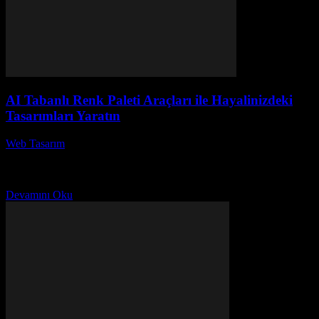
AI Tabanlı Renk Paleti Araçları ile Hayalinizdeki
Tasarımları Yaratın
Web Tasarım
-
Temmuz 4, 2026
Yapay Zeka (AI) tabanlı renk paleti araçları, hayalinizdeki
tasarımları yaratmanın en yenilikçi yollarından biri haline geldi.
Günümüzde, tasarımcılar ve sanatçılar için renklerin önemi asla...
Devamını Oku