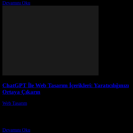
Devamını Oku
ChatGPT İle Web Tasarım İçerikleri: Yaratıcılığınızı
Ortaya Çıkarın
Web Tasarım
-
Nisan 30, 2026
ChatGPT ile Web Tasarım İçerikleri: Yaratıcılığınızı Ortaya Çıkarın
başlıklı bu makalede, ChatGPT teknolojisini kullanarak etkileyici ve
yaratıcı web tasarım içerikleri oluşturmanın yollarını keşfedeceğiz.
Web...
Devamını Oku