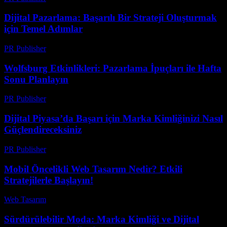
Dijital Pazarlama: Başarılı Bir Strateji Oluşturmak
için Temel Adımlar
PR Publisher
-
Şubat 28, 2026
Wolfsburg Etkinlikleri: Pazarlama İpuçları ile Hafta
Sonu Planlayın
PR Publisher
-
Mart 11, 2026
Dijital Piyasa’da Başarı için Marka Kimliğinizi Nasıl
Güçlendireceksiniz
PR Publisher
-
Şubat 23, 2026
Mobil Öncelikli Web Tasarım Nedir? Etkili
Stratejilerle Başlayın!
Web Tasarım
-
Temmuz 27, 2026
Sürdürülebilir Moda: Marka Kimliği ve Dijital