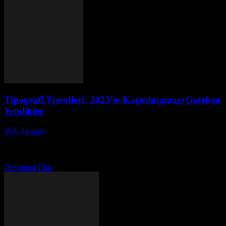
Tipografi Trendleri: 2023’te Kaçırılmaması Gereken
Yenilikler
Web Tasarım
-
Temmuz 9, 2026
Tipografi Trendleri: 2023'te Kaçırılmaması Gereken Yenilikler,
modern tasarım dünyasında önemli bir yere sahip. Bu yıl, tipografi
trendleri alanında birçok heyecan verici yenilik ortaya çıkıyor....
Devamını Oku