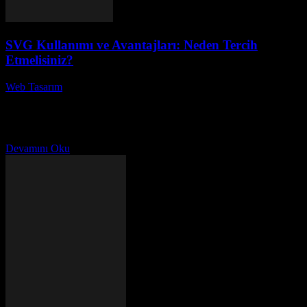
SVG Kullanımı ve Avantajları: Neden Tercih
Etmelisiniz?
Web Tasarım
-
Haziran 26, 2026
SVG Kullanımı ve Avantajları: Neden Tercih Etmelisiniz? başlıklı
bu yazıda, SVG (Scalable Vector Graphics) formatının web
tasarımındaki önemi ve sağladığı avantajlar üzerine derinlemesine
bir...
Devamını Oku