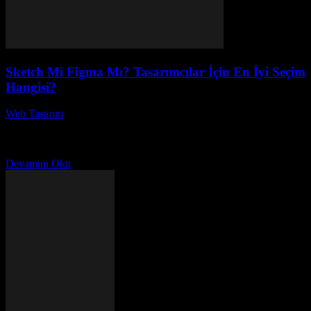
Sketch Mi Figma Mı? Tasarımcılar İçin En İyi Seçim
Hangisi?
Web Tasarım
-
Temmuz 2, 2026
Tasarım dünyasında, “Sketch mi Figma mı?” sorusu, birçok
tasarımcının aklını kurcalıyor. Hangi aracın daha iyi olduğu
konusunda net bir yanıt bulmak zor olabilir; çünkü...
Devamını Oku