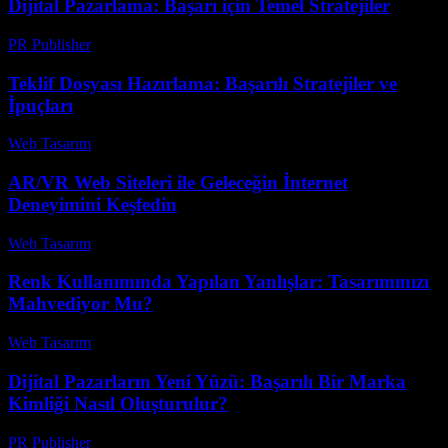
Dijital Pazarlama: Başarı için Temel Stratejiler
PR Publisher
-
Şubat 27, 2026
Teklif Dosyası Hazırlama: Başarılı Stratejiler ve
İpuçları
Web Tasarım
-
Temmuz 27, 2026
AR/VR Web Siteleri ile Geleceğin İnternet
Deneyimini Keşfedin
Web Tasarım
-
Haziran 13, 2026
Renk Kullanımında Yapılan Yanlışlar: Tasarımınızı
Mahvediyor Mu?
Web Tasarım
-
Ağustos 6, 2026
Dijital Pazarların Yeni Yüzü: Başarılı Bir Marka
Kimliği Nasıl Oluşturulur?
PR Publisher
-
Şubat 19, 2026