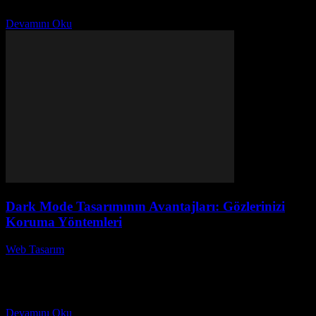
araçlarına sahip olmak çok...
Devamını Oku
Dark Mode Tasarımının Avantajları: Gözlerinizi
Koruma Yöntemleri
Web Tasarım
-
Temmuz 26, 2026
Karanlık Mod Tasarımının Avantajları: Gözlerinizi Koruma
Yöntemleri, günümüzün dijital dünyasında oldukça popüler bir konu
haline geldi. Karanlık mod, kullanıcıların göz sağlığını koruma ve
enerji...
Devamını Oku