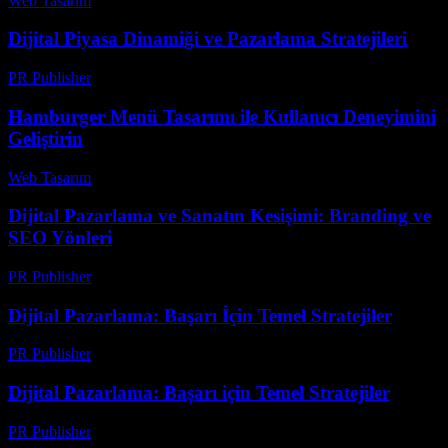
Web Tasarım
-
Temmuz 15, 2026
Dijital Piyasa Dinamiği ve Pazarlama Stratejileri
PR Publisher
-
Mart 1, 2026
Hamburger Menü Tasarımı ile Kullanıcı Deneyimini
Geliştirin
Web Tasarım
-
Temmuz 20, 2026
Dijital Pazarlama ve Sanatın Kesişimi: Branding ve
SEO Yönleri
PR Publisher
-
Şubat 16, 2026
Dijital Pazarlama: Başarı İçin Temel Stratejiler
PR Publisher
-
Şubat 26, 2026
Dijital Pazarlama: Başarı için Temel Stratejiler
PR Publisher
-
Şubat 19, 2026