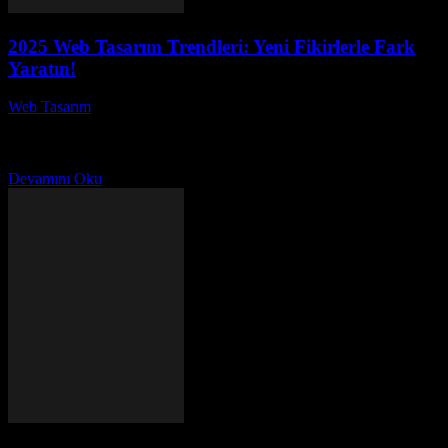
2025 Web Tasarım Trendleri: Yeni Fikirlerle Fark
Yaratın!
Web Tasarım
-
Haziran 12, 2026
2025 Web Tasarım Trendleri: Yeni Fikirlerle Fark Yaratın! Başlıklı
bu makalede, 2025 web tasarım trendleri hakkında ilham verici ve
yenilikçi fikirler sunuyoruz. Teknolojinin hızlı...
Devamını Oku