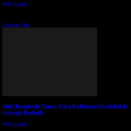
Web Tasarım
-
Haziran 1, 2026
UX ve UI Nedir? Tasarımın Sırlarını Keşfedin ve Fark Yaratın
başlıklı bu makalede, kullanıcı deneyimi (UX) ve kullanıcı arayüzü
(UI) kavramlarını derinlemesine inceleyeceğiz. Peki,...
Devamını Oku
Web Tasarımda Yapay Zekâ Kullanımı Örnekleri ile
Geleceği Keşfedin
Web Tasarım
-
Mayıs 22, 2026
Web tasarımında yapay zekâ kullanımı, modern tasarım süreçlerinin