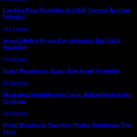
Landing Page Örnekleri ile Etkili Tasarım İpuçları
Nelerdir?
Web Tasarım
-
Haziran 15, 2026
Sosyal Medya Piyasa Payı Artırmak İçin Etkili
Stratejiler
PR Publisher
-
Şubat 23, 2026
Dijital Pazarlama: Başarı İçin Temel Stratejiler
PR Publisher
-
Şubat 28, 2026
Marketing Stratejilerinin Gücü: Dijital Dönüşümün
Anahtarı
PR Publisher
-
Şubat 22, 2026
Dijital Pazarların Yükselişi: Marka İletişiminin Yeni
Yüzü