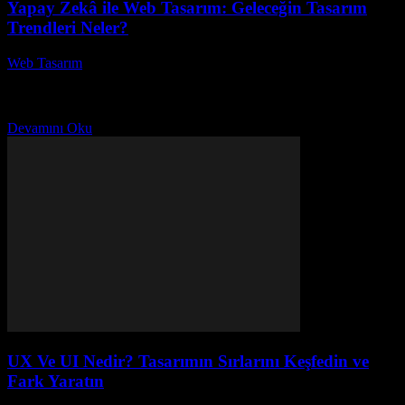
Yapay Zekâ ile Web Tasarım: Geleceğin Tasarım
Trendleri Neler?
Web Tasarım
-
Haziran 9, 2026
Yapay Zekâ ile Web Tasarım: Geleceğin Tasarım Trendleri Neler?
Bu makalede, yapay zekânın web tasarımındaki etkisi ve gelecekte
karşımıza çıkacak olan tasarım trendleri üzerine...
Devamını Oku
UX Ve UI Nedir? Tasarımın Sırlarını Keşfedin ve
Fark Yaratın