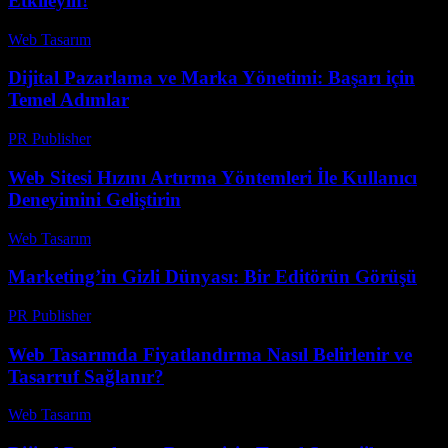
Etkileyin!
Web Tasarım
-
Mayıs 25, 2026
Dijital Pazarlama ve Marka Yönetimi: Başarı için
Temel Adımlar
PR Publisher
-
Şubat 20, 2026
Web Sitesi Hızını Artırma Yöntemleri İle Kullanıcı
Deneyimini Geliştirin
Web Tasarım
-
Temmuz 4, 2026
Marketing’in Gizli Dünyası: Bir Editörün Görüşü
PR Publisher
-
Mart 7, 2026
Web Tasarımda Fiyatlandırma Nasıl Belirlenir ve
Tasarruf Sağlanır?
Web Tasarım
-
Mayıs 24, 2026