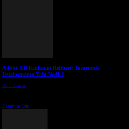
Adobe XD Kullanım Rehberi: Tasarımda
Ustalaşmanın Yolu Nedir?
Web Tasarım
-
Temmuz 25, 2026
Adobe XD Kullanım Rehberi: Tasarımda Ustalaşmanın Yolu Nedir?
Başlığı, Adobe XD'nin etkili bir şekilde nasıl kullanılacağını
öğrenmek isteyen tasarımcılar için kapsamlı bir kaynak sunuyor....
Devamını Oku