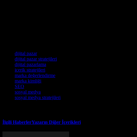
Sosyal medya platformları, hedef kitlenizinize ulaşmak ve markanızın d
kullanabilirsiniz. Her platform, hedef kitlenizinizin ilgi alanları ve ihti
Sonuç
Dijital pazarlar, markalar için büyük bir fırsat sunmaktadır. Ancak, başar
medya stratejilerinizi uygulamak için kritik öneme sahiptir. Bu stratejil
Etiketler
dijital pazar
dijital pazar stratejileri
dijital pazarlama
içerik stratejileri
marka değerlendirme
marka kimliği
SEO
sosyal medya
sosyal medya stratejileri
İlgili Haberler
Yazarın Diğer İçerikleri