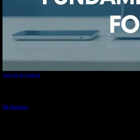
Ana Sayfa
General
Dijital Pazarların Yeni Yüzü: Başarı İçin Temel Str
Dijital Pazarların Yeni Yüzü: Başarı İçin T
Yazar
PR Publisher
-
Şubat 27, 2026
336
Giriş