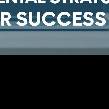
atejiler
emel Stratejiler