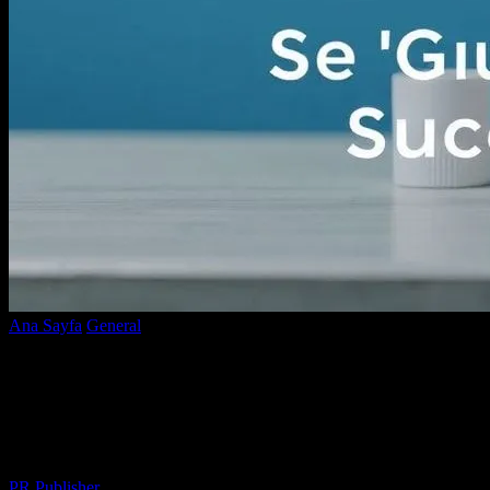
Ana Sayfa
General
Dijital Pazarlarin Gucu: Başarili Bir Marka
Oluşturmak İçin Rehber
Dijital Pazarlarin Gucu: Başarili Bir
Marka Oluşturmak İçin Rehber
Yazar
PR Publisher