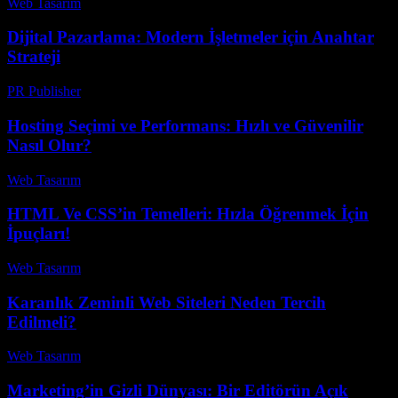
Web Tasarım
-
Ağustos 3, 2026
Dijital Pazarlama: Modern İşletmeler için Anahtar
Strateji
PR Publisher
-
Şubat 15, 2026
Hosting Seçimi ve Performans: Hızlı ve Güvenilir
Nasıl Olur?
Web Tasarım
-
Mart 25, 2026
HTML Ve CSS’in Temelleri: Hızla Öğrenmek İçin
İpuçları!
Web Tasarım
-
Haziran 17, 2026
Karanlık Zeminli Web Siteleri Neden Tercih
Edilmeli?
Web Tasarım
-
Mayıs 4, 2026
Marketing’in Gizli Dünyası: Bir Editörün Açık