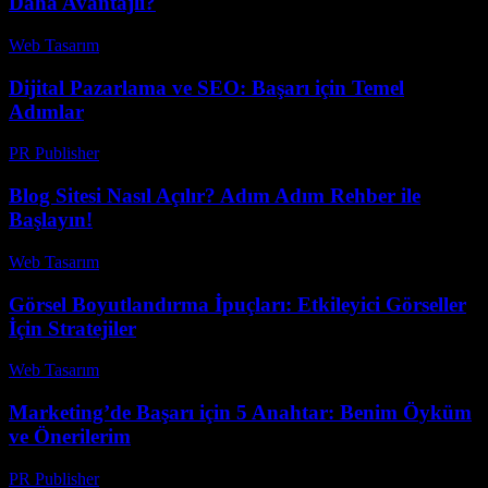
Daha Avantajlı?
Web Tasarım
-
Temmuz 21, 2026
Dijital Pazarlama ve SEO: Başarı için Temel
Adımlar
PR Publisher
-
Şubat 20, 2026
Blog Sitesi Nasıl Açılır? Adım Adım Rehber ile
Başlayın!
Web Tasarım
-
Mayıs 10, 2026
Görsel Boyutlandırma İpuçları: Etkileyici Görseller
İçin Stratejiler
Web Tasarım
-
Ağustos 5, 2026
Marketing’de Başarı için 5 Anahtar: Benim Öyküm
ve Önerilerim
PR Publisher
-
Mart 6, 2026