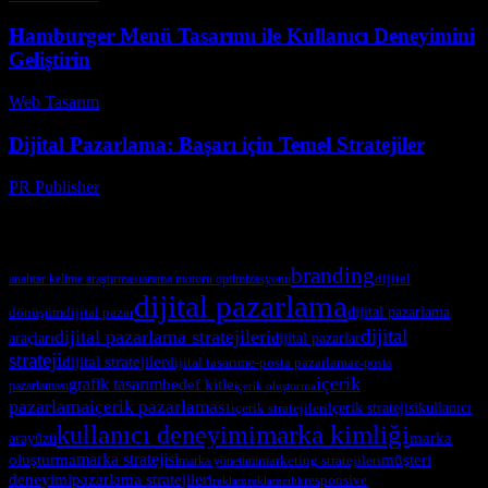
Hamburger Menü Tasarımı ile Kullanıcı Deneyimini
Geliştirin
Web Tasarım
-
Temmuz 20, 2026
Dijital Pazarlama: Başarı için Temel Stratejiler
PR Publisher
-
Şubat 25, 2026
Etiketler
branding
dijital
arama motoru optimizasyonu
anahtar kelime araştırması
dijital pazarlama
dönüşüm
dijital pazarlama
dijital pazar
dijital
dijital pazarlama stratejileri
araçları
dijital pazarlar
strateji
dijital stratejiler
dijital tasarım
e-posta pazarlama
e-posta
içerik
grafik tasarım
hedef kitle
pazarlaması
içerik oluşturma
pazarlama
içerik pazarlaması
kullanıcı
içerik stratejileri
içerik stratejisi
marka kimliği
kullanıcı deneyimi
arayüzü
marka
marka stratejisi
oluşturma
müşteri
marka yönetimi
marketing stratejileri
pazarlama stratejileri
deneyimi
responsive
reklam
reklamcılık