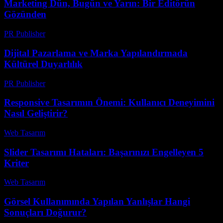
Marketing Dün, Bugün ve Yarın: Bir Editörün
Gözünden
PR Publisher
-
Mart 7, 2026
Dijital Pazarlama ve Marka Yapılandırmada
Kültürel Duyarlılık
PR Publisher
-
Şubat 18, 2026
Responsive Tasarımın Önemi: Kullanıcı Deneyimini
Nasıl Geliştirir?
Web Tasarım
-
Mayıs 22, 2026
Slider Tasarımı Hataları: Başarınızı Engelleyen 5
Kriter
Web Tasarım
-
Temmuz 17, 2026
Görsel Kullanımında Yapılan Yanlışlar Hangi
Sonuçları Doğurur?