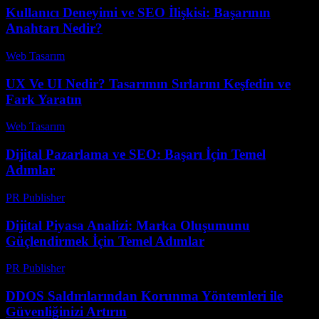
Kullanıcı Deneyimi ve SEO İlişkisi: Başarının
Anahtarı Nedir?
Web Tasarım
-
Temmuz 18, 2026
UX Ve UI Nedir? Tasarımın Sırlarını Keşfedin ve
Fark Yaratın
Web Tasarım
-
Haziran 1, 2026
Dijital Pazarlama ve SEO: Başarı İçin Temel
Adımlar
PR Publisher
-
Şubat 19, 2026
Dijital Piyasa Analizi: Marka Oluşumunu
Güçlendirmek İçin Temel Adımlar
PR Publisher
-
Şubat 25, 2026
DDOS Saldırılarından Korunma Yöntemleri ile
Güvenliğinizi Artırın