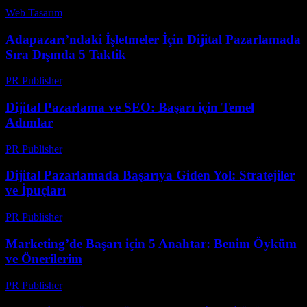
Web Tasarım
-
Mayıs 28, 2026
Adapazarı’ndaki İşletmeler İçin Dijital Pazarlamada
Sıra Dışında 5 Taktik
PR Publisher
-
Mart 23, 2026
Dijital Pazarlama ve SEO: Başarı için Temel
Adımlar
PR Publisher
-
Şubat 19, 2026
Dijital Pazarlamada Başarıya Giden Yol: Stratejiler
ve İpuçları
PR Publisher
-
Şubat 28, 2026
Marketing’de Başarı için 5 Anahtar: Benim Öyküm
ve Önerilerim
PR Publisher
-
Mart 6, 2026