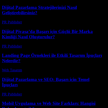
Dijital Pazarlama Stratejilerinizi Nasıl
Geliştirebilirsiniz?
PR Publisher
-
Şubat 24, 2026
Dijital Piyasa’da Başarı için Güçlü Bir Marka
Kimliği Nasıl Oluşturulur?
PR Publisher
-
Şubat 27, 2026
Landing Page Örnekleri ile Etkili Tasarım İpuçları
Nelerdir?
Web Tasarım
-
Haziran 15, 2026
Dijital Pazarlama ve SEO: Başarı için Temel
İpuçları
PR Publisher
-
Şubat 20, 2026
Mobil Uygulama ve Web Site Farkları: Hangisi