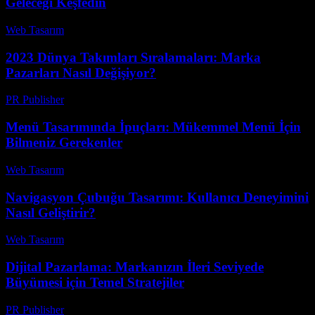
Geleceği Keşfedin
Web Tasarım
-
Mayıs 22, 2026
2023 Dünya Takımları Sıralamaları: Marka
Pazarları Nasıl Değişiyor?
PR Publisher
-
Mart 13, 2026
Menü Tasarımında İpuçları: Mükemmel Menü İçin
Bilmeniz Gerekenler
Web Tasarım
-
Temmuz 14, 2026
Navigasyon Çubuğu Tasarımı: Kullanıcı Deneyimini
Nasıl Geliştirir?
Web Tasarım
-
Ağustos 1, 2026
Dijital Pazarlama: Markanızın İleri Seviyede
Büyümesi için Temel Stratejiler
PR Publisher
-
Şubat 28, 2026