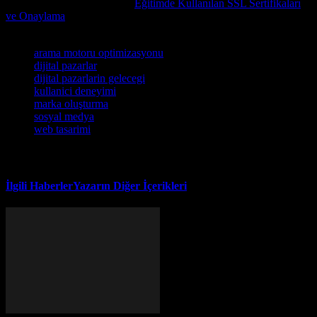
Bu makaleyi beğendiyseniz,
Eğitimde Kullanılan SSL Sertifikaları
ve Onaylama
adlı içeriğimize de göz atabilirsiniz.
Etiketler
arama motoru optimizasyonu
dijital pazarlar
dijital pazarlarin gelecegi
kullanici deneyimi
marka oluşturma
sosyal medya
web tasarimi
İlgili Haberler
Yazarın Diğer İçerikleri