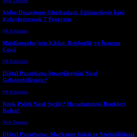
Web Tasarım
-
Mayıs 19, 2026
Video Düzenleme Sihirbazları: Eğitimcilerin İşini
Kolaylaştıracak 7 Program
PR Publisher
-
Mart 23, 2026
Müslümanlar için Kiblat: Rehberlik ve İnançın
Gücü
PR Publisher
-
Mart 13, 2026
Dijital Pazarlama Stratejilerinizi Nasıl
Geliştirebilirsiniz?
PR Publisher
-
Şubat 26, 2026
Renk Paleti Nasıl Seçilir? Hayalinizdeki Renkleri
Bulun!
Web Tasarım
-
Temmuz 22, 2026
Dijital Pazarlama: Markanın Gücü ve Verimliliğinizi