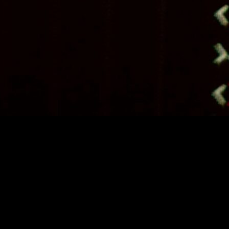
ları ve Taktikler
puçları ve Taktikler
lıklı makalemizde, web sitenizin en kritik unsurlarından biri olan footer