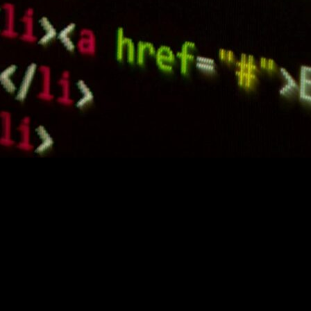
 tasarımının nasıl olması gerektiğini keşfedeceğiz. Footer,