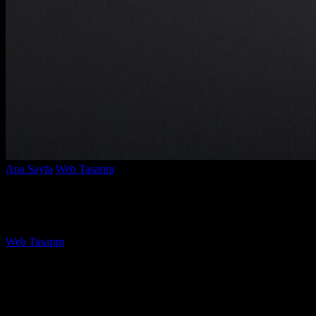
Ana Sayfa
Web Tasarım
Yapay Zekâ ile Web Tasarım Uygulamaları: 
Yapay Zekâ ile Web Tasarım Uygulamaları
Yazar
Web Tasarım
-
Temmuz 5, 2026
785
Yapay Zekâ ile Web Tasarım Uygulamaları: Geleceği Keşfedin!
ba