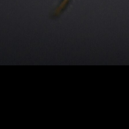
Geleceği Keşfedin!
: Geleceği Keşfedin!
şlıklı bu yazıda,
yapay zekânın web tasarımındaki devrim niteliğind