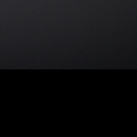
eki etkilerini
keşfedeceğiz. Günümüzde,
teknolojinin hızla