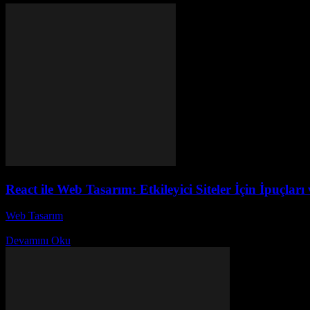
React ile Web Tasarım: Etkileyici Siteler İçin İpuçları 
Web Tasarım
-
Ağustos 6, 2026
React ile Web Tasarım: Etkileyici Siteler İçin İpuçları ve Stratejiler ba
Devamını Oku