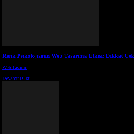
Renk Psikolojisinin Web Tasarıma Etkisi: Dikkat Çeke
Web Tasarım
-
Temmuz 8, 2026
Renk psikolojisi, web tasarımında kullanıcı deneyimini ve etkileşimini
Devamını Oku