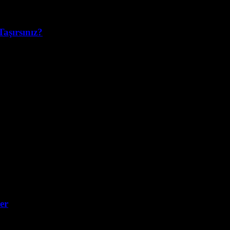
Taşırsınız?
klı bu yazıda, Figma kullanarak web tasarımında yaratıcılığınızı nasıl en
er