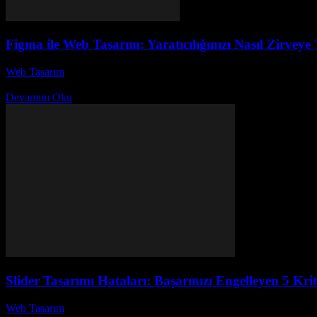
Figma ile Web Tasarım: Yaratıcılığınızı Nasıl Zirveye 
Web Tasarım
-
Temmuz 26, 2026
Figma ile Web Tasarım: Yaratıcılığınızı Nasıl Zirveye Taşırsınız? başlı
Devamını Oku
Slider Tasarımı Hataları: Başarınızı Engelleyen 5 Krit
Web Tasarım
-
Temmuz 17, 2026