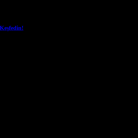
Keşfedin!
 bu yazıda, yapay zekânın web tasarımındaki devrim niteliğindeki etki