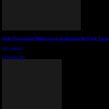
Web Tasarımda İllüstrasyon Kullanımı İle Fark Yara
Web Tasarım
-
Ağustos 1, 2026
Web tasarımında illüstrasyon kullanımı, görsel estetiği ve kullanıcı de
Devamını Oku