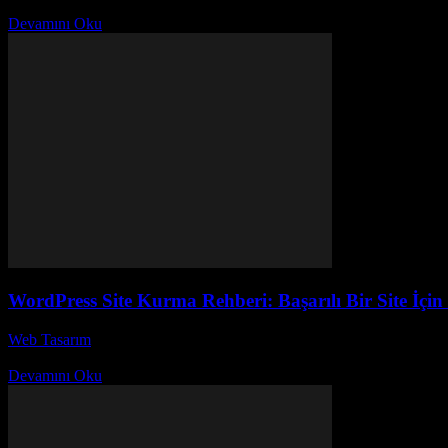
Slider tasarımı, web sitelerinin en önemli unsurlarından biridir; ancak, 
Devamını Oku
WordPress Site Kurma Rehberi: Başarılı Bir Site İçin 
Web Tasarım
-
Temmuz 17, 2026
WordPress Site Kurma Rehberi: Başarılı Bir Site İçin İpuçları, çevrimiç
Devamını Oku