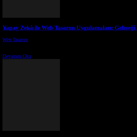
Yapay Zekâ ile Web Tasarım Uygulamaları: Geleceği 
Web Tasarım
-
Temmuz 5, 2026
Yapay Zekâ ile Web Tasarım Uygulamaları: Geleceği Keşfedin! başlıklı
birlikte,...
Devamını Oku