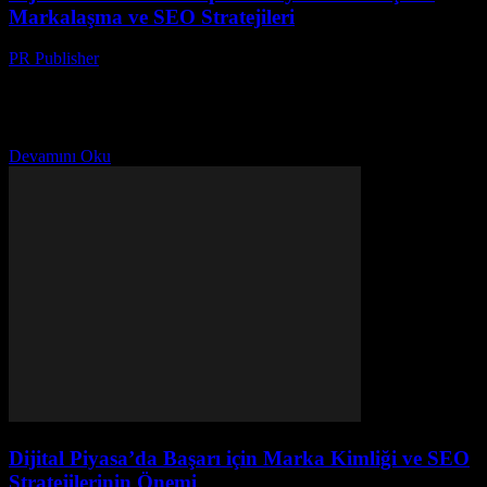
Markalaşma ve SEO Stratejileri
PR Publisher
-
Şubat 25, 2026
Giriş Dijital pazarlama ve spor dünyası, modern zamanlarda
birbirleriyle yoğun bir şekilde etkileşime geçmişlerdir. Bu iki alanın
kesişiminde, markalaşma ve SEO stratejileri önemli rol
oynamaktadır....
Devamını Oku
Dijital Piyasa’da Başarı için Marka Kimliği ve SEO
Stratejilerinin Önemi