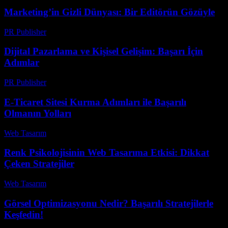
Marketing’in Gizli Dünyası: Bir Editörün Gözüyle
PR Publisher
-
Mart 7, 2026
Dijital Pazarlama ve Kişisel Gelişim: Başarı İçin
Adımlar
PR Publisher
-
Şubat 17, 2026
E-Ticaret Sitesi Kurma Adımları ile Başarılı
Olmanın Yolları
Web Tasarım
-
Temmuz 15, 2026
Renk Psikolojisinin Web Tasarıma Etkisi: Dikkat
Çeken Stratejiler
Web Tasarım
-
Temmuz 8, 2026
Görsel Optimizasyonu Nedir? Başarılı Stratejilerle
Keşfedin!