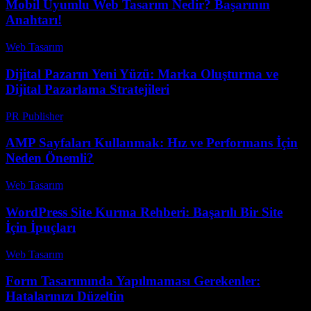
Mobil Uyumlu Web Tasarım Nedir? Başarının
Anahtarı!
Web Tasarım
-
Haziran 7, 2026
Dijital Pazarın Yeni Yüzü: Marka Oluşturma ve
Dijital Pazarlama Stratejileri
PR Publisher
-
Mart 6, 2026
AMP Sayfaları Kullanmak: Hız ve Performans İçin
Neden Önemli?
Web Tasarım
-
Mayıs 30, 2026
WordPress Site Kurma Rehberi: Başarılı Bir Site
İçin İpuçları
Web Tasarım
-
Temmuz 17, 2026
Form Tasarımında Yapılmaması Gerekenler:
Hatalarınızı Düzeltin