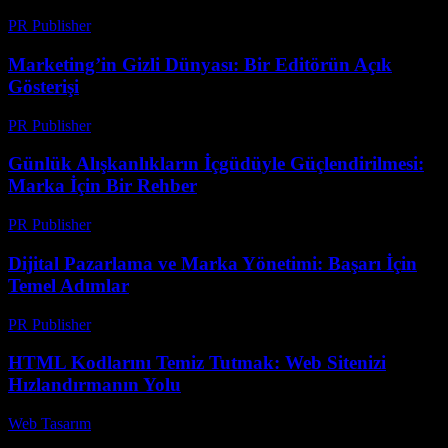
PR Publisher
-
Şubat 22, 2026
Marketing’in Gizli Dünyası: Bir Editörün Açık
Gösterişi
PR Publisher
-
Mart 7, 2026
Günlük Alışkanlıkların İçgüdüyle Güçlendirilmesi:
Marka İçin Bir Rehber
PR Publisher
-
Mart 11, 2026
Dijital Pazarlama ve Marka Yönetimi: Başarı İçin
Temel Adımlar
PR Publisher
-
Şubat 20, 2026
HTML Kodlarını Temiz Tutmak: Web Sitenizi
Hızlandırmanın Yolu
Web Tasarım
-
Temmuz 31, 2026