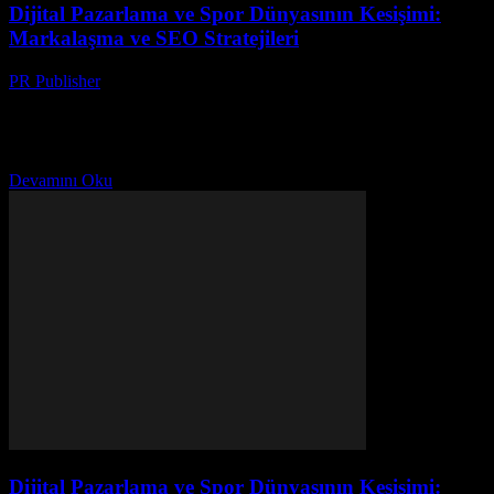
Dijital Pazarlama ve Spor Dünyasının Kesişimi:
Markalaşma ve SEO Stratejileri
PR Publisher
-
Şubat 25, 2026
Giriş Dijital pazarlama ve spor dünyası, modern zamanlarda
birbirleriyle yoğun bir şekilde etkileşime geçmişlerdir. Bu iki alanın
kesişiminde, markalaşma ve SEO stratejileri önemli rol
oynamaktadır....
Devamını Oku
Dijital Pazarlama ve Spor Dünyasının Kesişimi: