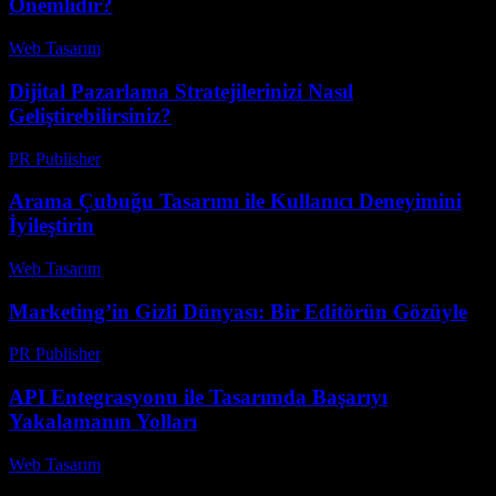
Önemlidir?
Web Tasarım
-
Mayıs 31, 2026
Dijital Pazarlama Stratejilerinizi Nasıl
Geliştirebilirsiniz?
PR Publisher
-
Şubat 21, 2026
Arama Çubuğu Tasarımı ile Kullanıcı Deneyimini
İyileştirin
Web Tasarım
-
Temmuz 17, 2026
Marketing’in Gizli Dünyası: Bir Editörün Gözüyle
PR Publisher
-
Mart 7, 2026
API Entegrasyonu ile Tasarımda Başarıyı
Yakalamanın Yolları
Web Tasarım
-
Temmuz 15, 2026