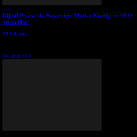
Dijital Piyasa’da Başarı için Marka Kimliği ve SEO
Stratejileri
PR Publisher
-
Şubat 26, 2026
Marka Kimliği: Dijital Piyasanın Temeli Dijital pazarın hızla
gelişmesiyle birlikte, marka kimliği daha önce hiç görülmemiş bir
önem kazanmıştır. Marka kimliği, sadece bir logo veya...
Devamını Oku