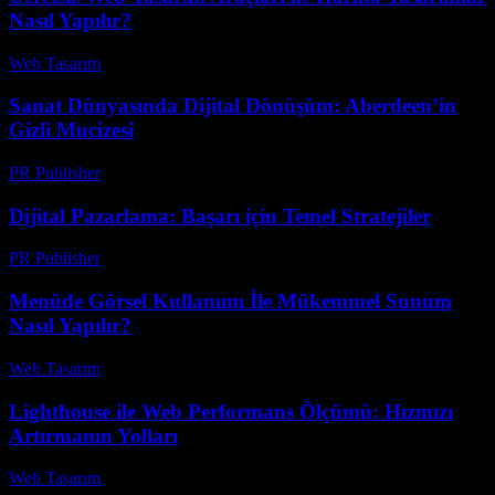
Nasıl Yapılır?
Web Tasarım
-
Temmuz 19, 2026
Sanat Dünyasında Dijital Dönüşüm: Aberdeen’in
Gizli Mucizesi
PR Publisher
-
Mart 22, 2026
Dijital Pazarlama: Başarı için Temel Stratejiler
PR Publisher
-
Şubat 15, 2026
Menüde Görsel Kullanımı İle Mükemmel Sunum
Nasıl Yapılır?
Web Tasarım
-
Ağustos 7, 2026
Lighthouse ile Web Performans Ölçümü: Hızınızı
Artırmanın Yolları
Web Tasarım
-
Temmuz 7, 2026