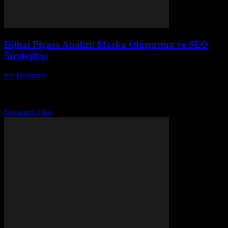
Dijital Piyasa Analizi: Marka Oluşturma ve SEO
Stratejileri
PR Publisher
-
Şubat 26, 2026
Giriş Dijital pazarın hızla büyüyen dünyasında, marka oluşturma ve
SEO stratejileri, işletmelerin başarı için hayati önem taşımaktadır. Bu
makale, dijital pazar analizi yaparak, marka oluşturma...
Devamını Oku