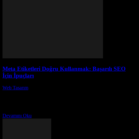
Meta Etiketleri Doğru Kullanmak: Başarılı SEO
İçin İpuçları
Web Tasarım
-
Haziran 30, 2026
Meta etiketleri, web sitenizin görünürlüğünü artırmak ve arama
motorlarındaki sıralamanızı yükseltmek için kritik bir role sahiptir.
Meta etiketleri doğru kullanmak, SEO stratejilerinin temel
taşlarından...
Devamını Oku