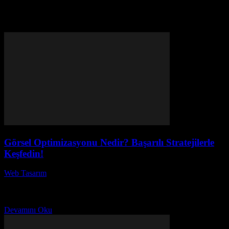
Etiket: SEO stratejileri
Görsel Optimizasyonu Nedir? Başarılı Stratejilerle
Keşfedin!
Web Tasarım
-
Ağustos 3, 2026
Görsel optimizasyonu, web sitenizin performansını artırmak ve
kullanıcı deneyimini geliştirmek için kritik bir stratejidir. Peki, görsel
optimizasyonu nedir ve neden bu kadar önemlidir? İnternet...
Devamını Oku