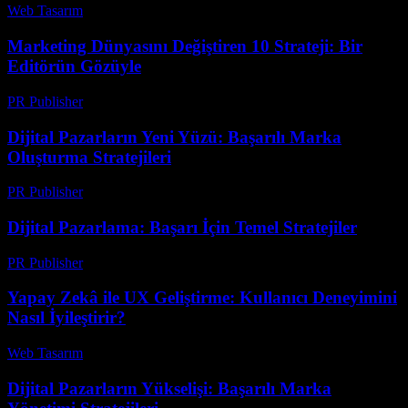
Web Tasarım
-
Ağustos 3, 2026
Marketing Dünyasını Değiştiren 10 Strateji: Bir
Editörün Gözüyle
PR Publisher
-
Mart 7, 2026
Dijital Pazarların Yeni Yüzü: Başarılı Marka
Oluşturma Stratejileri
PR Publisher
-
Şubat 23, 2026
Dijital Pazarlama: Başarı İçin Temel Stratejiler
PR Publisher
-
Şubat 17, 2026
Yapay Zekâ ile UX Geliştirme: Kullanıcı Deneyimini
Nasıl İyileştirir?
Web Tasarım
-
Mayıs 20, 2026
Dijital Pazarların Yükselişi: Başarılı Marka