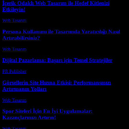
İçerik Odaklı Web Tasarım ile Hedef Kitlenizi
Etkileyin!
Web Tasarım
-
Mayıs 25, 2026
Persona Kullanımı ile Tasarımda Yaratıcılığı Nasıl
Artırabilirsiniz?
Web Tasarım
-
Haziran 15, 2026
Dijital Pazarlama: Başarı için Temel Stratejiler
PR Publisher
-
Şubat 24, 2026
Görsellerin Site Hızına Etkisi: Performansınızı
Artırmanın Yolları
Web Tasarım
-
Mart 30, 2026
Spor Siteleri İçin En İyi Uygulamalar:
Kazançlarınızı Artırın!
Web Tasarım
-
Temmuz 20, 2026