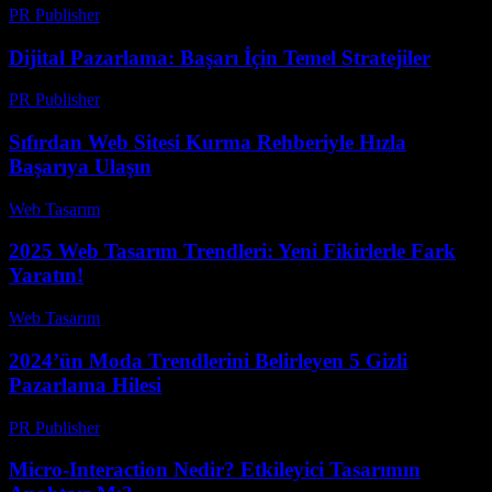
PR Publisher
-
Mart 13, 2026
Dijital Pazarlama: Başarı İçin Temel Stratejiler
PR Publisher
-
Şubat 22, 2026
Sıfırdan Web Sitesi Kurma Rehberiyle Hızla
Başarıya Ulaşın
Web Tasarım
-
Haziran 7, 2026
2025 Web Tasarım Trendleri: Yeni Fikirlerle Fark
Yaratın!
Web Tasarım
-
Haziran 12, 2026
2024’ün Moda Trendlerini Belirleyen 5 Gizli
Pazarlama Hilesi
PR Publisher
-
Mart 22, 2026
Micro-Interaction Nedir? Etkileyici Tasarımın