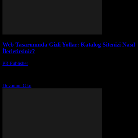
Web Tasarımında Gizli Yollar: Katalog Sitenizi Nasıl
İlerletirsiniz?
PR Publisher
-
Mart 14, 2026
Katalog sitenizi yükseltmek için gizli yollar keşfedin. Kullanıcı
deneyimini güçlendirin ve SEO ile oynayın. Tasarım ipuçları ve
daha fazlası!
Devamını Oku