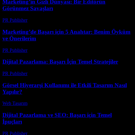
Marketing’in Gizli Dünyası: Bir Editörün
Görünmez Savaşları
PR Publisher
-
Mart 7, 2026
Marketing’de Başarı için 5 Anahtar: Benim Öyküm
ve Önerilerim
PR Publisher
-
Mart 6, 2026
Dijital Pazarlama: Başarı İçin Temel Stratejiler
PR Publisher
-
Şubat 27, 2026
Görsel Hiyerarşi Kullanımı ile Etkili Tasarım Nasıl
Yapılır?
Web Tasarım
-
Temmuz 21, 2026
Dijital Pazarlama ve SEO: Başarı için Temel
İpuçları
PR Publisher
-
Şubat 20, 2026