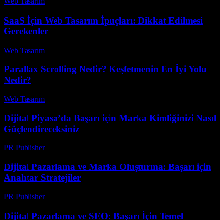
Web Tasarım
-
Ağustos 7, 2026
SaaS İçin Web Tasarım İpuçları: Dikkat Edilmesi
Gerekenler
Web Tasarım
-
Ağustos 3, 2026
Parallax Scrolling Nedir? Keşfetmenin En İyi Yolu
Nedir?
Web Tasarım
-
Haziran 12, 2026
Dijital Piyasa’da Başarı için Marka Kimliğinizi Nasıl
Güçlendireceksiniz
PR Publisher
-
Şubat 23, 2026
Dijital Pazarlama ve Marka Oluşturma: Başarı için
Anahtar Stratejiler
PR Publisher
-
Şubat 23, 2026
Dijital Pazarlama ve SEO: Başarı İçin Temel