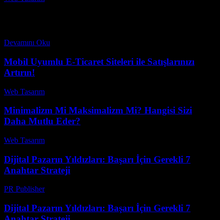
CDN ile Görsel Yönetimi: Optimizasyonun Önemi Nedir? Görsel
içerikler, web sitelerinin en önemli bileşenlerinden biri olup,
kullanıcı deneyimini doğrudan etkiler. Ancak, görsellerin kalitesi ve
yüklenme...
Devamını Oku
Mobil Uyumlu E-Ticaret Siteleri ile Satışlarınızı
Artırın!
Web Tasarım
-
Mart 31, 2026
Minimalizm Mi Maksimalizm Mi? Hangisi Sizi
Daha Mutlu Eder?
Web Tasarım
-
Haziran 19, 2026
Dijital Pazarın Yıldızları: Başarı İçin Gerekli 7
Anahtar Strateji
PR Publisher
-
Şubat 22, 2026
Dijital Pazarın Yıldızları: Başarı İçin Gerekli 7
Anahtar Strateji