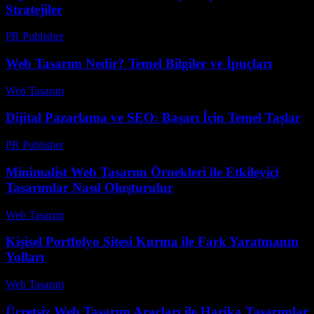
Stratejiler
PR Publisher
-
Şubat 23, 2026
Web Tasarım Nedir? Temel Bilgiler ve İpuçları
Web Tasarım
-
Haziran 25, 2026
Dijital Pazarlama ve SEO: Başarı İçin Temel Taşlar
PR Publisher
-
Şubat 24, 2026
Minimalist Web Tasarım Örnekleri ile Etkileyici
Tasarımlar Nasıl Oluşturulur
Web Tasarım
-
Haziran 5, 2026
Kişisel Portfolyo Sitesi Kurma ile Fark Yaratmanın
Yolları
Web Tasarım
-
Temmuz 31, 2026
Ücretsiz Web Tasarım Araçları ile Harika Tasarımlar