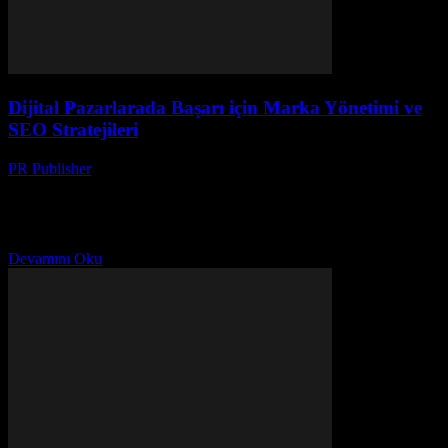
Dijital Pazarlarada Başarı için Marka Yönetimi ve
SEO Stratejileri
PR Publisher
-
Şubat 27, 2026
Marka Yönetiminin Önemi Bugünün hızla değişen dijital
dünyasında, marka yönetimi daha önemli bir rol oynamaktadır. Bir
markanın kimliğini oluşturmak, hedef kitlesiyle etkileşim kurmak ve
müşteri...
Devamını Oku