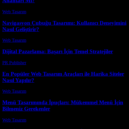
Anahtarı Mı?
Web Tasarım
-
Temmuz 25, 2026
Navigasyon Çubuğu Tasarımı: Kullanıcı Deneyimini
Nasıl Geliştirir?
Web Tasarım
-
Ağustos 1, 2026
Dijital Pazarlama: Başarı İçin Temel Stratejiler
PR Publisher
-
Şubat 28, 2026
En Popüler Web Tasarım Araçları ile Harika Siteler
Nasıl Yapılır?
Web Tasarım
-
Mayıs 15, 2026
Menü Tasarımında İpuçları: Mükemmel Menü İçin
Bilmeniz Gerekenler
Web Tasarım
-
Temmuz 14, 2026