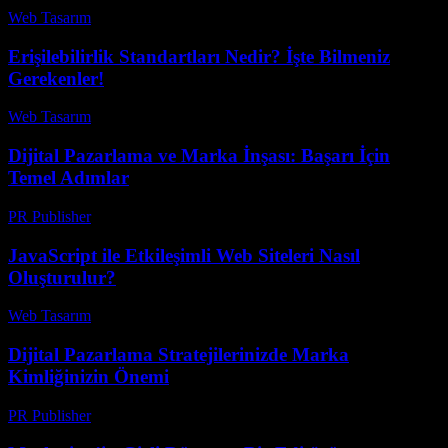
Web Tasarım
-
Haziran 16, 2026
Erişilebilirlik Standartları Nedir? İşte Bilmeniz
Gerekenler!
Web Tasarım
-
Nisan 16, 2026
Dijital Pazarlama ve Marka İnşası: Başarı İçin
Temel Adımlar
PR Publisher
-
Şubat 19, 2026
JavaScript ile Etkileşimli Web Siteleri Nasıl
Oluşturulur?
Web Tasarım
-
Nisan 24, 2026
Dijital Pazarlama Stratejilerinizde Marka
Kimliğinizin Önemi
PR Publisher
-
Şubat 27, 2026