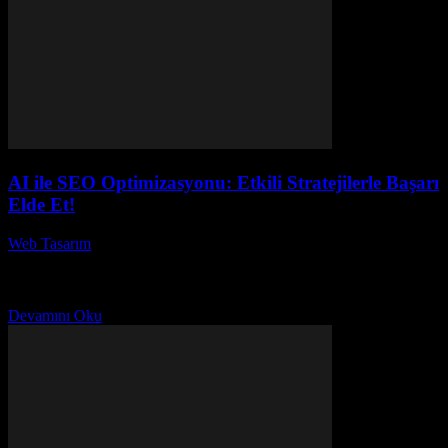
AI ile SEO Optimizasyonu: Etkili Stratejilerle Başarı
Elde Et!
Web Tasarım
-
Mayıs 13, 2026
AI ile SEO Optimizasyonu: Etkili Stratejilerle Başarı Elde Et!
başlıklı bu yazıda, yapay zeka teknolojilerinin SEO süreçlerine nasıl
entegre edilebileceğini keşfedeceğiz. Yapay zeka ve...
Devamını Oku