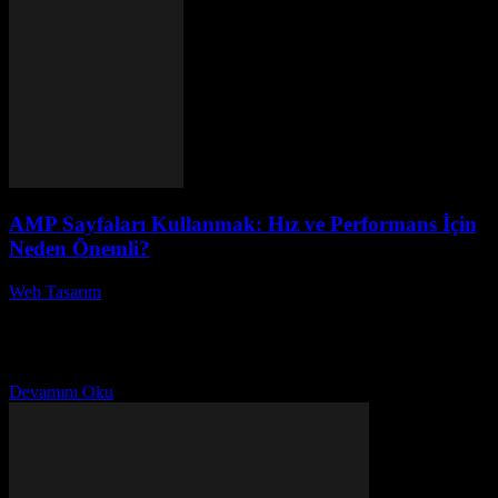
AMP Sayfaları Kullanmak: Hız ve Performans İçin
Neden Önemli?
Web Tasarım
-
Mayıs 30, 2026
AMP Sayfaları Kullanmak: Hız ve Performans İçin Neden Önemli?
Günümüzde internet kullanıcılarının beklentileri hızla artıyor. AMP
sayfaları kullanmak, web sitelerinin yüklenme süresini ciddi oranda
azaltarak,...
Devamını Oku