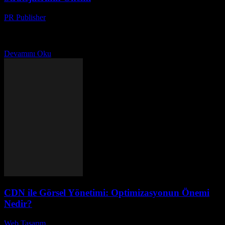
PR Publisher
-
Şubat 22, 2026
Marka Kimliği Nedir ve Neden Önemlidir? Marka kimliği, bir
şirketin veya ürününün müşteriler tarafından nasıl algılandığına etki
eden bir dizi öğeden oluşur. Bu öğeler arasında...
Devamını Oku
CDN ile Görsel Yönetimi: Optimizasyonun Önemi
Nedir?
Web Tasarım
-
Ocak 28, 2026