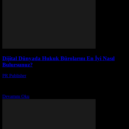
Dijital Dünyada Hukuk Bürolarını En İyi Nasıl
Bulursunuz?
PR Publisher
-
Temmuz 7, 2026
Dijital dünyada en iyi hukuk bürosunu nasıl bulursunuz?
Güvenilirlik, online görünürlük ve etkili pazarlama stratejileriyle
müşterilerinize ulaşın.
Devamını Oku