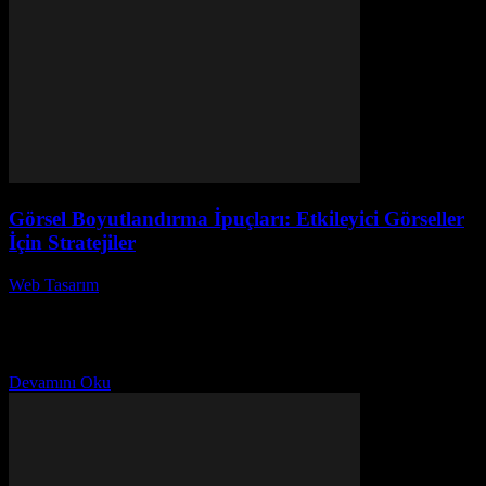
Görsel Boyutlandırma İpuçları: Etkileyici Görseller
İçin Stratejiler
Web Tasarım
-
Ağustos 5, 2026
Görsel boyutlandırma, dijital içeriklerin etkileyici ve dikkat çekici
olmasında kritik bir rol oynamaktadır. Görsel boyutlandırma ipuçları
ile, içeriklerinizde kullanacağınız görsellerin boyutlarını doğru bir
şekilde...
Devamını Oku