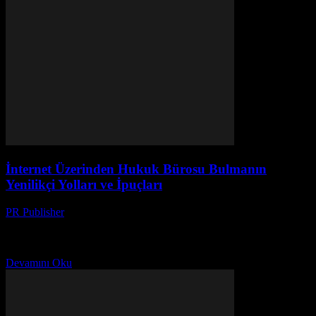
İnternet Üzerinden Hukuk Bürosu Bulmanın
Yenilikçi Yolları ve İpuçları
PR Publisher
-
Temmuz 7, 2026
İnternetten hukuk bürosu seçme ve bulma yöntemleri! Dijital
ipuçları, sosyal medya güvenilirliği ve online platformların
avantajlarıyla doğru kararı verin.
Devamını Oku