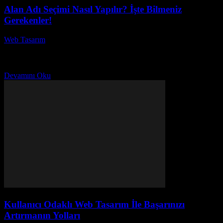
Alan Adı Seçimi Nasıl Yapılır? İşte Bilmeniz
Gerekenler!
Web Tasarım
-
Temmuz 14, 2026
Alan Adı Seçimi Nasıl Yapılır? İşte Bilmeniz Gerekenler! Başlıklı bu
yazıda, etkili bir alan adı seçimi yapmanın ipuçlarını
keşfedeceksiniz! İnternetin hızla büyüdüğü bu dijital...
Devamını Oku
Kullanıcı Odaklı Web Tasarım İle Başarınızı
Artırmanın Yolları