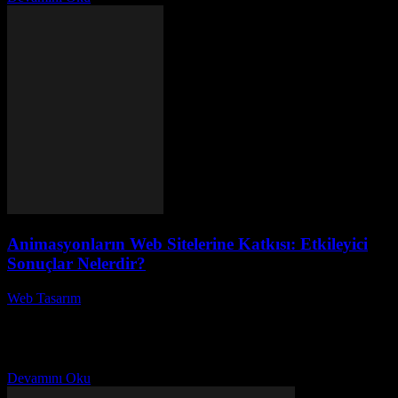
Animasyonların Web Sitelerine Katkısı: Etkileyici
Sonuçlar Nelerdir?
Web Tasarım
-
Ağustos 5, 2026
Animasyonların Web Sitelerine Katkısı: Etkileyici Sonuçlar
Nelerdir? Bu makalede, animasyonların web sitelerine katkısı
konusunu ele alacağız. Animasyonlar, kullanıcı deneyimini
artırmakla kalmaz, aynı zamanda web...
Devamını Oku