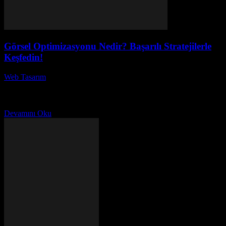
Görsel Optimizasyonu Nedir? Başarılı Stratejilerle
Keşfedin!
Web Tasarım
-
Ağustos 3, 2026
Görsel optimizasyonu, web sitenizin performansını artırmak ve
kullanıcı deneyimini geliştirmek için kritik bir stratejidir. Peki, görsel
optimizasyonu nedir ve neden bu kadar önemlidir? İnternet...
Devamını Oku