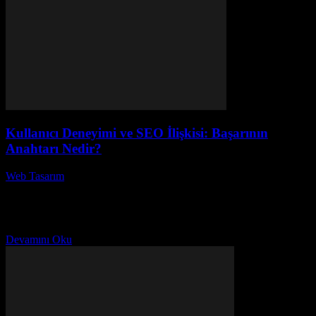
Kullanıcı Deneyimi ve SEO İlişkisi: Başarının
Anahtarı Nedir?
Web Tasarım
-
Temmuz 18, 2026
Kullanıcı Deneyimi ve SEO İlişkisi: Başarının Anahtarı Nedir?
Kullanıcı deneyimi (UX) ve arama motoru optimizasyonu (SEO)
arasındaki ilişki, dijital pazarlama stratejilerinin temelini
oluşturmaktadır. Bir...
Devamını Oku