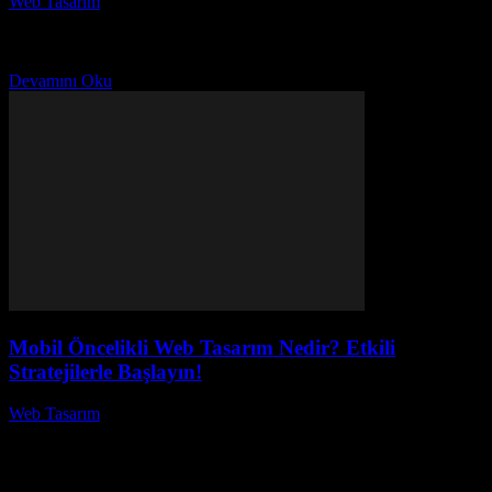
Web Tasarım
-
Temmuz 28, 2026
İçerik stratejisi ile tasarım, başarılı projelerin temel taşlarından biridir.
Peki, içerik stratejisi nedir ve tasarım ile nasıl birleştirilir? Bu yazıda,
içerik stratejisi ve tasarımın...
Devamını Oku
Mobil Öncelikli Web Tasarım Nedir? Etkili
Stratejilerle Başlayın!
Web Tasarım
-
Temmuz 27, 2026
Mobil öncelikli web tasarım nedir? Günümüzde internet
kullanıcılarının büyük bir kısmı mobil cihazlar üzerinden web
sitelerine erişiyor. Bu yüzden, mobil öncelikli web tasarım