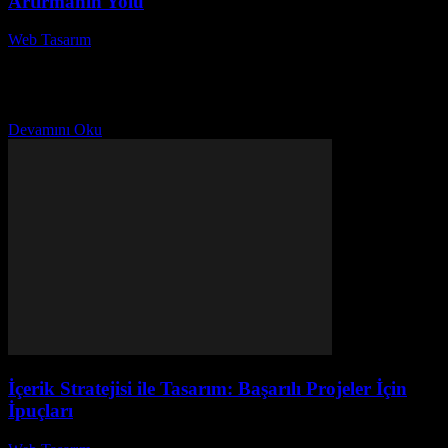
Artırmanın Yolu
Web Tasarım
-
Temmuz 30, 2026
Chatbotların Web Tasarımındaki Rolü: Başarınızı Artırmanın Yolu
başlıklı makalemizde, chatbotların web tasarımındaki etkisi ve nasıl
başarınızı artırabileceği konularını ele alacağız. Son yıllarda dijital
dünyada...
Devamını Oku
İçerik Stratejisi ile Tasarım: Başarılı Projeler İçin
İpuçları