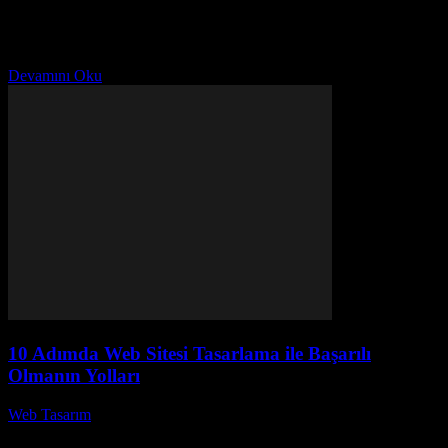
Chatbot Tasarımı ve Entegrasyonu ile İşinizi Nasıl Büyütürsünüz?
Başlıklı bu makalede, chatbot teknolojisi kullanarak işinizi nasıl
daha verimli hale getirebileceğinizi keşfedeceksiniz. Chatbot
tasarımı ve...
Devamını Oku
10 Adımda Web Sitesi Tasarlama ile Başarılı
Olmanın Yolları
Web Tasarım
-
Temmuz 10, 2026
Web sitesi tasarlama süreci, birçok kişi ve işletme için karmaşık bir