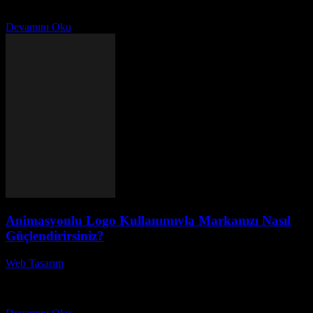
görev gibi görünebilir. Ancak, 10 adımda web sitesi tasarlama ile bu
süreci oldukça...
Devamını Oku
Animasyonlu Logo Kullanımıyla Markanızı Nasıl
Güçlendirirsiniz?
Web Tasarım
-
Temmuz 8, 2026
Animasyonlu logo kullanımı, günümüzde markaların dikkat çekici
ve akılda kalıcı bir şekilde kendilerini ifade etmeleri için
vazgeçilmez bir araç haline geldi. Peki, markanızı güçlendirmek...