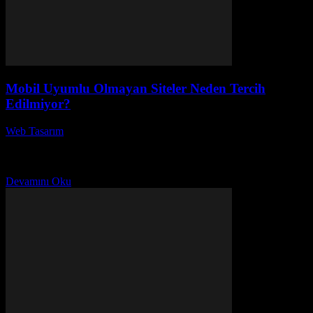
Mobil Uyumlu Olmayan Siteler Neden Tercih
Edilmiyor?
Web Tasarım
-
Temmuz 7, 2026
Mobil uyumlu olmayan siteler neden tercih edilmiyor? Günümüzde,
internet kullanıcılarının büyük bir kısmı mobil cihazlar üzerinden
web sitelerine erişim sağlıyor. Mobil uyumlu olmayan siteler,...
Devamını Oku