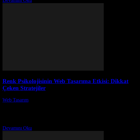
Devamını Oku
Renk Psikolojisinin Web Tasarıma Etkisi: Dikkat
Çeken Stratejiler
Web Tasarım
-
Temmuz 8, 2026
Renk psikolojisi, web tasarımında kullanıcı deneyimini ve
etkileşimini derinden etkileyen önemli bir unsurdur. Renk
psikolojisinin web tasarıma etkisi üzerine düşündüğünüzde, aklınıza
ilk gelen sorulardan...
Devamını Oku