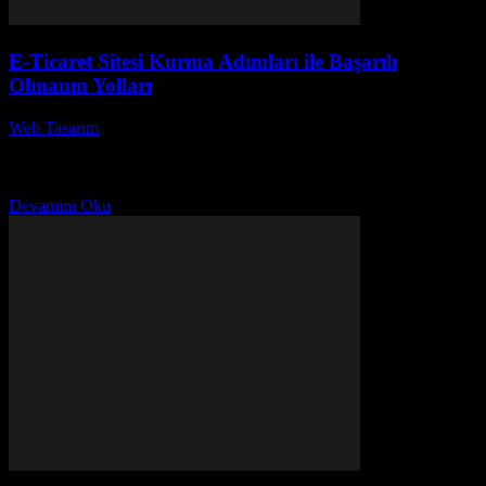
E-Ticaret Sitesi Kurma Adımları ile Başarılı
Olmanın Yolları
Web Tasarım
-
Temmuz 15, 2026
E-ticaret, günümüzde her geçen gün daha da popülerleşen bir iş
modeli haline geldi. E-Ticaret sitesi kurma adımları ile başarılı
olmanın yolları, girişimcilerin dikkatini çeken...
Devamını Oku