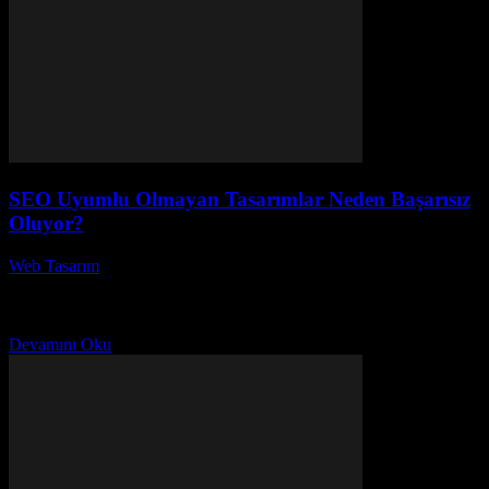
SEO Uyumlu Olmayan Tasarımlar Neden Başarısız
Oluyor?
Web Tasarım
-
Ağustos 4, 2026
SEO uyumlu olmayan tasarımlar neden başarısız oluyor? Bu soru,
dijital pazarlama dünyasında oldukça önemli bir yer tutuyor.
Günümüzde, etkili bir web sitesi tasarımı oluşturmak...
Devamını Oku