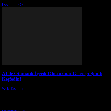
kavramı,...
Devamını Oku
AI ile Otomatik İçerik Oluşturma: Geleceği Şimdi
Keşfedin!
Web Tasarım
-
Temmuz 24, 2026
AI ile Otomatik İçerik Oluşturma: Geleceği Şimdi Keşfedin! başlıklı
bu yazıda, yapay zeka teknolojilerinin içerik oluşturmadaki devrim
niteliğindeki rolünü keşfedeceğiz. Günümüzde otomatik içerik
oluşturma...
Devamını Oku