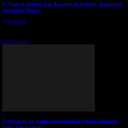
E-Ticaret Siteleri İçin Tasarım Kuralları: Başarının
Anahtarı Nedir?
Web Tasarım
-
Haziran 23, 2026
E-Ticaret Siteleri İçin Tasarım Kuralları: Başarının Anahtarı Nedir?
Başarılı bir e-ticaret sitesi oluşturmanın en kritik adımlarından biri,
etkili bir tasarım kurallarına uymaktır. Peki, bu...
Devamını Oku
Freelancer Ve Ajans Arasındaki Farklar: Hangisi
Sizin İçin Uygun?