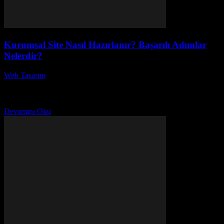
Kurumsal Site Nasıl Hazırlanır? Başarılı Adımlar
Nelerdir?
Web Tasarım
-
Temmuz 3, 2026
Kurumsal Site Nasıl Hazırlanır? Başarılı Adımlar Nelerdir? Bu
konuda doğru bilgileri edinmek, dijital dünyada fark yaratmanın ilk
adımıdır. Kurumsal web sitesi oluşturmak, sadece bir...
Devamını Oku