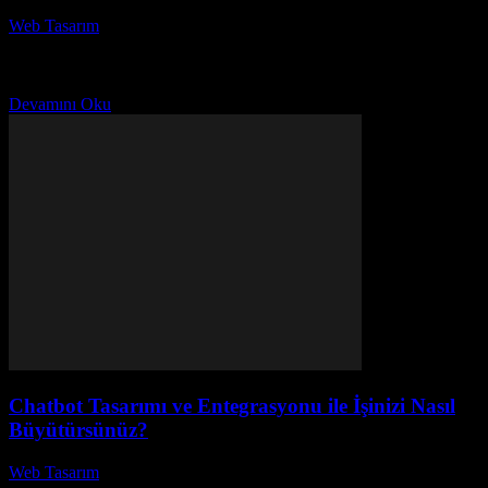
Web Tasarım
-
Temmuz 13, 2026
Kullanıcı Odaklı Web Tasarım İle Başarınızı Artırmanın Yolları,
dijital dünyada rekabet avantajı elde etmenin kritik bir yolu olarak
öne çıkıyor. Kullanıcı odaklı web tasarım...
Devamını Oku
Chatbot Tasarımı ve Entegrasyonu ile İşinizi Nasıl
Büyütürsünüz?
Web Tasarım
-
Temmuz 12, 2026