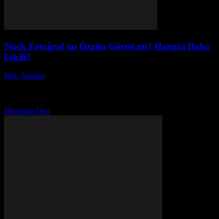
Stock Fotoğraf mı Özgün Görsel mi? Hangisi Daha
Etkili?
Web Tasarım
-
Temmuz 15, 2026
Görsel içerik, dijital dünyada markaların etkili bir şekilde öne
çıkmasını sağlıyor. Ancak, stock fotoğraf mı yoksa özgün görsel mi
kullanmak daha etkili? Bu soru,...
Devamını Oku