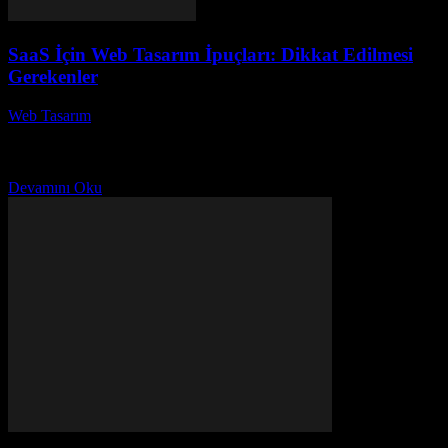
SaaS İçin Web Tasarım İpuçları: Dikkat Edilmesi
Gerekenler
Web Tasarım
-
Ağustos 3, 2026
SaaS için web tasarım ipuçları, modern işletmelerin dijital dünyada
başarılı olabilmesi için kritik bir öneme sahiptir. SaaS (Hizmet
Olarak Yazılım) modelinin popülaritesi arttıkça, etkili...
Devamını Oku