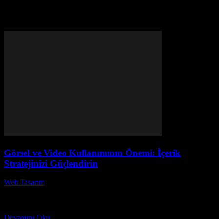
Etiket: dijital pazarlama
Görsel ve Video Kullanımının Önemi: İçerik
Stratejinizi Güçlendirin
Web Tasarım
-
Ağustos 6, 2026
Görsel ve video kullanımının önemi, dijital pazarlama dünyasında
giderek daha fazla gündeme geliyor. İçerik stratejinizi güçlendirmek
için görsellerin ve videoların etkili bir şekilde nasıl...
Devamını Oku