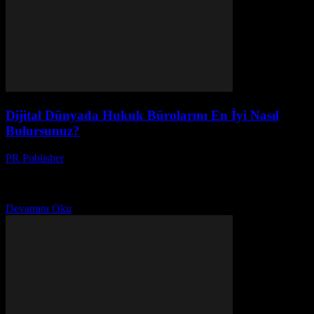
Dijital Dünyada Hukuk Bürolarını En İyi Nasıl
Bulursunuz?
PR Publisher
-
Temmuz 7, 2026
Dijital dünyada en iyi hukuk bürosunu nasıl bulursunuz?
Güvenilirlik, online görünürlük ve etkili pazarlama stratejileriyle
müşterilerinize ulaşın.
Devamını Oku