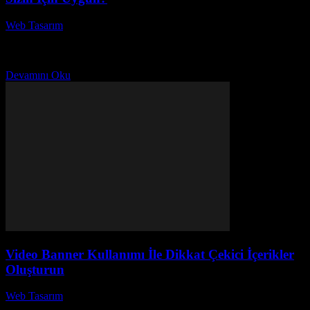
Web Tasarım
-
Haziran 23, 2026
Freelancer ve ajans arasındaki farklar, iş dünyasında doğru tercihi
yapabilmeniz için kritik bir konudur. Freelancer olarak bağımsız
çalışanlar ile ajanslar arasında seçim yapmak, projelerinizin...
Devamını Oku
Video Banner Kullanımı İle Dikkat Çekici İçerikler
Oluşturun
Web Tasarım
-
Haziran 22, 2026
Video Banner Kullanımı İle Dikkat Çekici İçerikler Oluşturun!