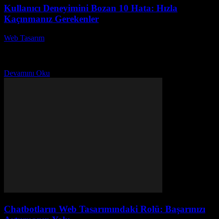
Kullanıcı Deneyimini Bozan 10 Hata: Hızla
Kaçınmanız Gerekenler
Web Tasarım
-
Ağustos 2, 2026
Kullanıcı deneyimi, bir web sitesinin veya uygulamanın başarısında
kritik bir rol oynar. Ancak, birçok işletme kullanıcı deneyimini
bozan hatalar yaparak potansiyel müşterilerini kaybetmektedir. Bu...
Devamını Oku
Chatbotların Web Tasarımındaki Rolü: Başarınızı