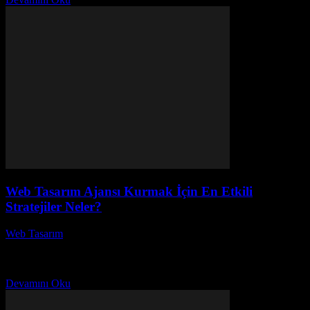
Web Tasarım Ajansı Kurmak İçin En Etkili
Stratejiler Neler?
Web Tasarım
-
Temmuz 24, 2026
Web tasarım ajansı kurmak, günümüzde dijital dünyada başarılı bir
iş modeli oluşturmanın en etkili yollarından biridir. Ancak, bir ajans
kurmanın sadece bir fikir aşamasında...
Devamını Oku