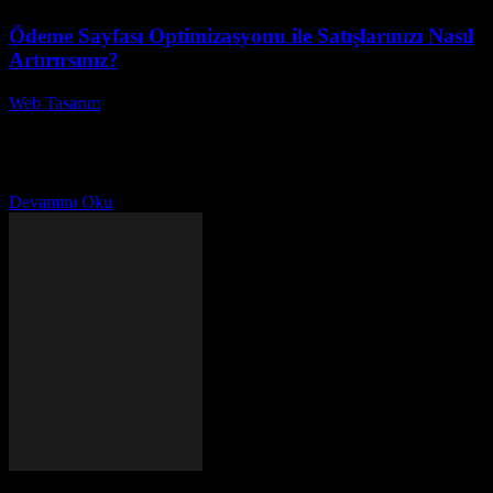
Ödeme Sayfası Optimizasyonu ile Satışlarınızı Nasıl
Artırırsınız?
Web Tasarım
-
Haziran 29, 2026
E-ticaret dünyasında, ödeme sayfası optimizasyonu hayati bir öneme
sahiptir. Peki, ödeme sayfası optimizasyonu ile satışlarınızı nasıl
artırabilirsiniz? Birçok işletme, potansiyel müşterilerin ödeme
sürecinde yaşadığı...
Devamını Oku