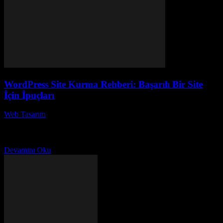
WordPress Site Kurma Rehberi: Başarılı Bir Site
İçin İpuçları
Web Tasarım
-
Temmuz 17, 2026
WordPress Site Kurma Rehberi: Başarılı Bir Site İçin İpuçları,
çevrimiçi varlığınızı oluşturmak ve başarılı bir web sitesi kurmak
için adım adım bir kılavuz sunuyor....
Devamını Oku