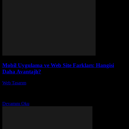
Mobil Uygulama ve Web Site Farkları: Hangisi
Daha Avantajlı?
Web Tasarım
-
Temmuz 21, 2026
Mobil Uygulama ve Web Site Farkları: Hangisi Daha Avantajlı? Bu
soru, özellikle işletme sahipleri ve kullanıcılar için giderek daha
önemli bir konu haline geliyor....
Devamını Oku