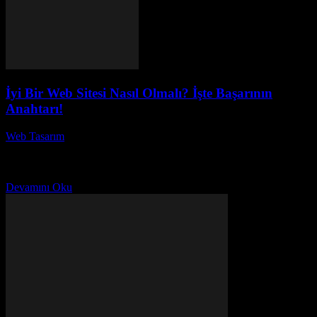
İyi Bir Web Sitesi Nasıl Olmalı? İşte Başarının
Anahtarı!
Web Tasarım
-
Temmuz 16, 2026
İyi Bir Web Sitesi Nasıl Olmalı? İşte Başarının Anahtarı! İnternet
dünyası hızla değişiyor ve bu değişimlerin ortasında, iyi bir web
sitesi oluşturmak, işletmelerin ve...
Devamını Oku