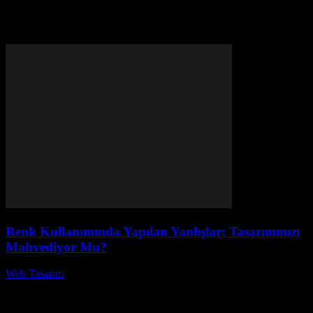
Etiket: tasarım hataları
Renk Kullanımında Yapılan Yanlışlar: Tasarımınızı
Mahvediyor Mu?
Web Tasarım
-
Ağustos 6, 2026
Renk Kullanımında Yapılan Yanlışlar: Tasarımınızı Mahvediyor Mu?
başlıklı bu yazıda, renk seçiminin önemi ve doğru renk
kombinasyonlarının nasıl yapılması gerektiği üzerine derinlemesine