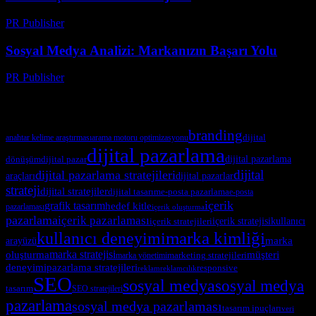
PR Publisher
-
Şubat 25, 2026
Sosyal Medya Analizi: Markanızın Başarı Yolu
PR Publisher
-
Şubat 18, 2026
Etiketler
branding
dijital
arama motoru optimizasyonu
anahtar kelime araştırması
dijital pazarlama
dönüşüm
dijital pazarlama
dijital pazar
dijital
dijital pazarlama stratejileri
araçları
dijital pazarlar
strateji
dijital stratejiler
dijital tasarım
e-posta pazarlama
e-posta
içerik
grafik tasarım
hedef kitle
pazarlaması
içerik oluşturma
pazarlama
içerik pazarlaması
kullanıcı
içerik stratejileri
içerik stratejisi
marka kimliği
kullanıcı deneyimi
arayüzü
marka
marka stratejisi
oluşturma
müşteri
marka yönetimi
marketing stratejileri
pazarlama stratejileri
deneyimi
responsive
reklam
reklamcılık
SEO
sosyal medya
sosyal medya
tasarım
SEO stratejileri
pazarlama
sosyal medya pazarlaması
tasarım ipuçları
veri