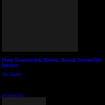
Menü Tasarımındaki Hatalar: Başarılı Tasarım İçin
İpuçları
Web Tasarım
-
Temmuz 23, 2026
Menü tasarımı, bir restoranın başarısında kritik bir rol oynamaktadır.
Ancak, birçok işletme sahibi menü tasarımındaki hatalar nedeniyle
potansiyel müşterilerini kaybetmektedir. Menü tasarımındaki hatalar
hem...
Devamını Oku