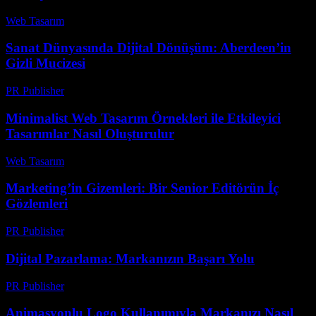
Web Tasarım
-
Mayıs 1, 2026
Sanat Dünyasında Dijital Dönüşüm: Aberdeen’in
Gizli Mucizesi
PR Publisher
-
Mart 22, 2026
Minimalist Web Tasarım Örnekleri ile Etkileyici
Tasarımlar Nasıl Oluşturulur
Web Tasarım
-
Haziran 5, 2026
Marketing’in Gizemleri: Bir Senior Editörün İç
Gözlemleri
PR Publisher
-
Mart 7, 2026
Dijital Pazarlama: Markanızın Başarı Yolu
PR Publisher
-
Şubat 16, 2026
Animasyonlu Logo Kullanımıyla Markanızı Nasıl