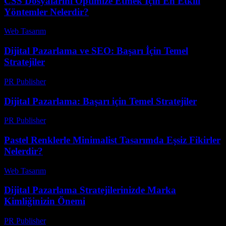
CSS Dosyalarını Optimize Etmek İçin En Etkili
Yöntemler Nelerdir?
Web Tasarım
-
Mart 3, 2026
Dijital Pazarlama ve SEO: Başarı İçin Temel
Stratejiler
PR Publisher
-
Şubat 18, 2026
Dijital Pazarlama: Başarı için Temel Stratejiler
PR Publisher
-
Şubat 20, 2026
Pastel Renklerle Minimalist Tasarımda Eşsiz Fikirler
Nelerdir?
Web Tasarım
-
Haziran 8, 2026
Dijital Pazarlama Stratejilerinizde Marka
Kimliğinizin Önemi
PR Publisher
-
Şubat 27, 2026