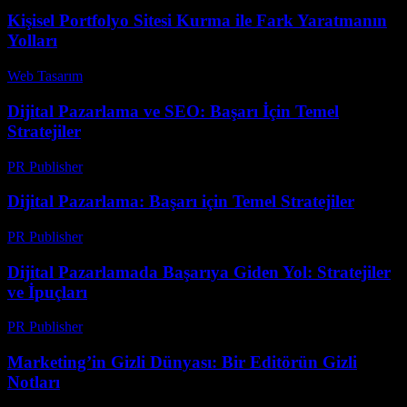
Kişisel Portfolyo Sitesi Kurma ile Fark Yaratmanın
Yolları
Web Tasarım
-
Temmuz 31, 2026
Dijital Pazarlama ve SEO: Başarı İçin Temel
Stratejiler
PR Publisher
-
Şubat 23, 2026
Dijital Pazarlama: Başarı için Temel Stratejiler
PR Publisher
-
Şubat 21, 2026
Dijital Pazarlamada Başarıya Giden Yol: Stratejiler
ve İpuçları
PR Publisher
-
Şubat 28, 2026
Marketing’in Gizli Dünyası: Bir Editörün Gizli
Notları