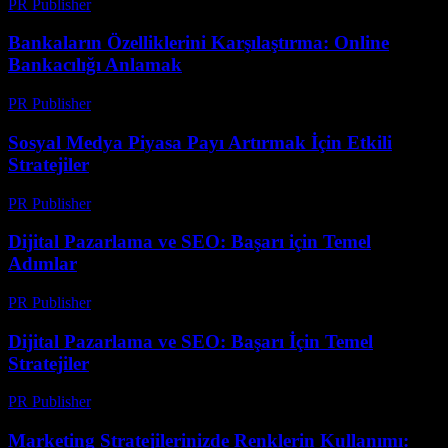
PR Publisher
-
Mart 6, 2026
Bankaların Özelliklerini Karşılaştırma: Online
Bankacılığı Anlamak
PR Publisher
-
Mart 13, 2026
Sosyal Medya Piyasa Payı Artırmak İçin Etkili
Stratejiler
PR Publisher
-
Şubat 23, 2026
Dijital Pazarlama ve SEO: Başarı için Temel
Adımlar
PR Publisher
-
Şubat 20, 2026
Dijital Pazarlama ve SEO: Başarı İçin Temel
Stratejiler
PR Publisher
-
Şubat 18, 2026
Marketing Stratejilerinizde Renklerin Kullanımı: