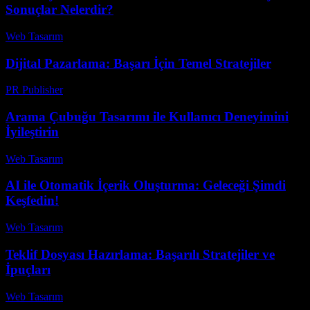
Sonuçlar Nelerdir?
Web Tasarım
-
Ağustos 5, 2026
Dijital Pazarlama: Başarı İçin Temel Stratejiler
PR Publisher
-
Şubat 20, 2026
Arama Çubuğu Tasarımı ile Kullanıcı Deneyimini
İyileştirin
Web Tasarım
-
Temmuz 17, 2026
AI ile Otomatik İçerik Oluşturma: Geleceği Şimdi
Keşfedin!
Web Tasarım
-
Temmuz 24, 2026
Teklif Dosyası Hazırlama: Başarılı Stratejiler ve
İpuçları
Web Tasarım
-
Temmuz 27, 2026