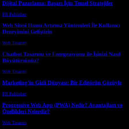
Dijital Pazarlama: Başarı İçin Temel Stratejiler
PR Publisher
-
Şubat 16, 2026
Web Sitesi Hızını Artırma Yöntemleri İle Kullanıcı
Deneyimini Geliştirin
Web Tasarım
-
Temmuz 4, 2026
Chatbot Tasarımı ve Entegrasyonu ile İşinizi Nasıl
Büyütürsünüz?
Web Tasarım
-
Temmuz 12, 2026
Marketing’in Gizli Dünyası: Bir Editörün Gözüyle
PR Publisher
-
Mart 7, 2026
Progressive Web App (PWA) Nedir? Avantajları ve
Özellikleri Nelerdir?
Web Tasarım
-
Haziran 23, 2026