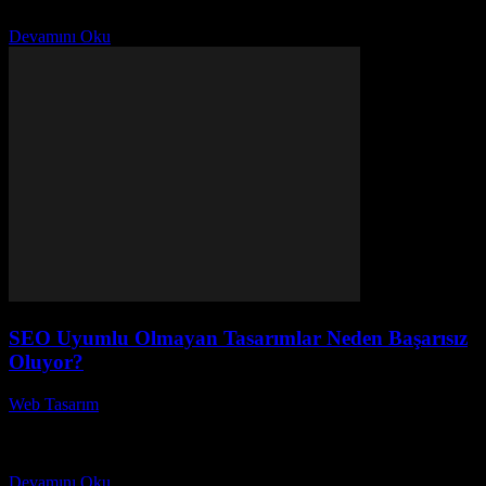
bir inceleme...
Devamını Oku
SEO Uyumlu Olmayan Tasarımlar Neden Başarısız
Oluyor?
Web Tasarım
-
Ağustos 4, 2026
SEO uyumlu olmayan tasarımlar neden başarısız oluyor? Bu soru,
dijital pazarlama dünyasında oldukça önemli bir yer tutuyor.
Günümüzde, etkili bir web sitesi tasarımı oluşturmak...
Devamını Oku