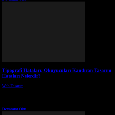
Tipografi Hataları: Okuyucuları Kandıran Tasarım
Hataları Nelerdir?
Web Tasarım
-
Temmuz 29, 2026
Tipografi Hataları: Okuyucuları Kandıran Tasarım Hataları
Nelerdir? başlıklı bu yazımızda, tipografi hatalarının web
tasarımında nasıl büyük etkiler yarattığını keşfedeceğiz. Bir metin ne
kadar iyi...
Devamını Oku