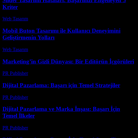
Slider Tasarımı Hataları: Başarınızı Engelleyen 5
Kriter
Web Tasarım
-
Temmuz 17, 2026
Mobil Buton Tasarımı ile Kullanıcı Deneyimini
Geliştirmenin Yolları
Web Tasarım
-
Temmuz 15, 2026
Marketing’in Gizli Dünyası: Bir Editörün İçgörüleri
PR Publisher
-
Mart 7, 2026
Dijital Pazarlama: Başarı için Temel Stratejiler
PR Publisher
-
Şubat 17, 2026
Dijital Pazarlama ve Marka İnşası: Başarı İçin
Temel İlkeler
PR Publisher
-
Şubat 22, 2026