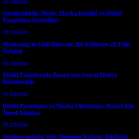
PR Publisher
-
Mart 14, 2026
Sürdürülebilir Moda: Marka Kimliği ve Dijital
Pazarlama Stratejileri
PR Publisher
-
Şubat 16, 2026
Marketing’in Gizli Dünyası: Bir Editörün 20 Yılın
Öyküsü
PR Publisher
-
Mart 6, 2026
Dijital Pazarlarada Başarı için Sosyal Medya
Reklamcılığı
PR Publisher
-
Şubat 16, 2026
Dijital Pazarlama ve Marka Oluşturma: Başarı İçin
Temel Adımlar
PR Publisher
-
Şubat 20, 2026
Animasyonların Web Sitelerine Katkısı: Etkileyici