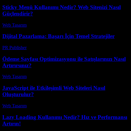
Sticky Menü Kullanımı Nedir? Web Sitenizi Nasıl
Güçlendirir?
Web Tasarım
-
Haziran 24, 2026
Dijital Pazarlama: Başarı İçin Temel Stratejiler
PR Publisher
-
Şubat 22, 2026
Ödeme Sayfası Optimizasyonu ile Satışlarınızı Nasıl
Artırırsınız?
Web Tasarım
-
Haziran 29, 2026
JavaScript ile Etkileşimli Web Siteleri Nasıl
Oluşturulur?
Web Tasarım
-
Nisan 24, 2026
Lazy Loading Kullanımı Nedir? Hız ve Performansı
Artırın!