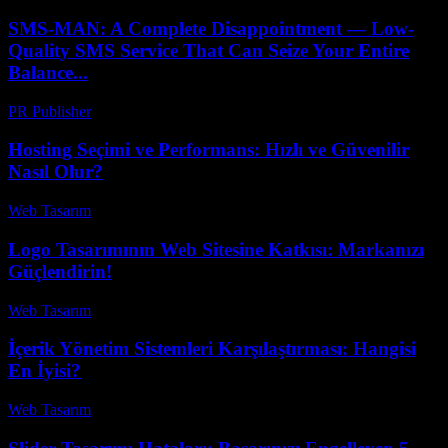
SMS-MAN: A Complete Disappointment — Low-
Quality SMS Service That Can Seize Your Entire
Balance...
PR Publisher
-
Mart 26, 2026
Hosting Seçimi ve Performans: Hızlı ve Güvenilir
Nasıl Olur?
Web Tasarım
-
Mart 25, 2026
Logo Tasarımının Web Sitesine Katkısı: Markanızı
Güçlendirin!
Web Tasarım
-
Mayıs 29, 2026
İçerik Yönetim Sistemleri Karşılaştırması: Hangisi
En İyisi?
Web Tasarım
-
Temmuz 29, 2026