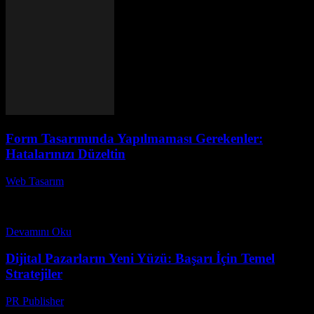
Form Tasarımında Yapılmaması Gerekenler:
Hatalarınızı Düzeltin
Web Tasarım
-
Haziran 16, 2026
Form tasarımı, kullanıcı deneyimini doğrudan etkileyen kritik bir
süreçtir. Doğru bir form tasarımı ile kullanıcıların ihtiyaçlarına hızlı
ve etkili bir şekilde cevap verebilir, aynı...
Devamını Oku
Dijital Pazarların Yeni Yüzü: Başarı İçin Temel
Stratejiler
PR Publisher
-
Şubat 27, 2026