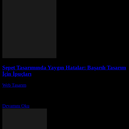
Sepet Tasarımında Yaygın Hatalar: Başarılı Tasarım
İçin İpuçları
Web Tasarım
-
Temmuz 21, 2026
Sepet Tasarımında Yaygın Hatalar: Başarılı Tasarım İçin İpuçları
başlıklı bu yazıda, sepet tasarımında sık yapılan hataları ele alacağız.
Harika bir sepet tasarımı oluşturmak, yalnızca...
Devamını Oku