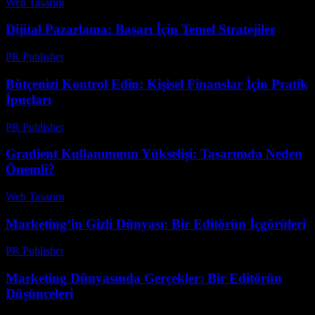
Web Tasarım
-
Nisan 23, 2026
Dijital Pazarlama: Başarı İçin Temel Stratejiler
PR Publisher
-
Şubat 27, 2026
Bütçenizi Kontrol Edin: Kişisel Finanslar İçin Pratik
İpuçları
PR Publisher
-
Mart 13, 2026
Gradient Kullanımının Yükselişi: Tasarımda Neden
Önemli?
Web Tasarım
-
Haziran 5, 2026
Marketing’in Gizli Dünyası: Bir Editörün İçgörüleri
PR Publisher
-
Mart 7, 2026
Marketing Dünyasında Gerçekler: Bir Editörün
Düşünceleri