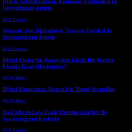
DDOS Saldırılarından Korunma Yöntemleri ile
Güvenliğinizi Artırın
Web Tasarım
-
Haziran 28, 2026
Amazon’dan Öğrenilecek Tasarım Dersleri ile
Yaratıcılığınızı Artırın
Web Tasarım
-
Mayıs 23, 2026
Dijital Piyasa’da Başarı için Güçlü Bir Marka
Kimliği Nasıl Oluşturulur?
PR Publisher
-
Şubat 27, 2026
Dijital Pazarlama: Başarı için Temel Stratejiler
PR Publisher
-
Şubat 24, 2026
No-Code ve Low-Code Tasarım Araçları ile
Yaratıcılığınızı Keşfedin
Web Tasarım
-
Mayıs 19, 2026