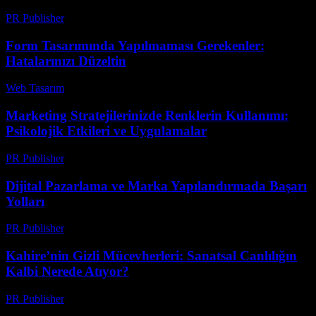
PR Publisher
-
Şubat 21, 2026
Form Tasarımında Yapılmaması Gerekenler:
Hatalarınızı Düzeltin
Web Tasarım
-
Haziran 16, 2026
Marketing Stratejilerinizde Renklerin Kullanımı:
Psikolojik Etkileri ve Uygulamalar
PR Publisher
-
Şubat 24, 2026
Dijital Pazarlama ve Marka Yapılandırmada Başarı
Yolları
PR Publisher
-
Şubat 22, 2026
Kahire’nin Gizli Mücevherleri: Sanatsal Canlılığın
Kalbi Nerede Atıyor?
PR Publisher
-
Mart 23, 2026