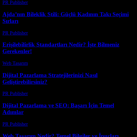
PR Publisher
-
Mart 13, 2026
Ajda’nın Bileklik Stili: Güçlü Kadının Takı Seçimi
Sırları
PR Publisher
-
Mart 23, 2026
Erişilebilirlik Standartları Nedir? İşte Bilmeniz
Gerekenler!
Web Tasarım
-
Nisan 16, 2026
Dijital Pazarlama Stratejilerinizi Nasıl
Geliştirebilirsiniz?
PR Publisher
-
Şubat 22, 2026
Dijital Pazarlama ve SEO: Başarı İçin Temel
Adımlar
PR Publisher
-
Şubat 22, 2026
Web Tasarım Nedir? Temel Bilgiler ve İpuçları