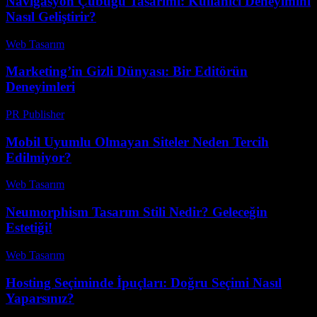
Navigasyon Çubuğu Tasarımı: Kullanıcı Deneyimini
Nasıl Geliştirir?
Web Tasarım
-
Ağustos 1, 2026
Marketing’in Gizli Dünyası: Bir Editörün
Deneyimleri
PR Publisher
-
Mart 7, 2026
Mobil Uyumlu Olmayan Siteler Neden Tercih
Edilmiyor?
Web Tasarım
-
Temmuz 7, 2026
Neumorphism Tasarım Stili Nedir? Geleceğin
Estetiği!
Web Tasarım
-
Nisan 16, 2026
Hosting Seçiminde İpuçları: Doğru Seçimi Nasıl
Yaparsınız?