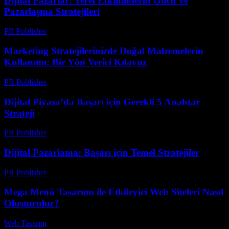
Dijital Pazarlar: Yerel Etkinliklerin Gücü ve
Pazarlaşma Stratejileri
PR Publisher
-
Şubat 26, 2026
Marketing Stratejilerinizde Doğal Malzemelerin
Kullanımı: Bir Yön Verici Kılavuz
PR Publisher
-
Şubat 21, 2026
Dijital Piyasa’da Başarı için Gerekli 5 Anahtar
Strateji
PR Publisher
-
Şubat 21, 2026
Dijital Pazarlama: Başarı için Temel Stratejiler
PR Publisher
-
Şubat 16, 2026
Mega Menü Tasarımı ile Etkileyici Web Siteleri Nasıl
Oluşturulur?
Web Tasarım
-
Mayıs 26, 2026