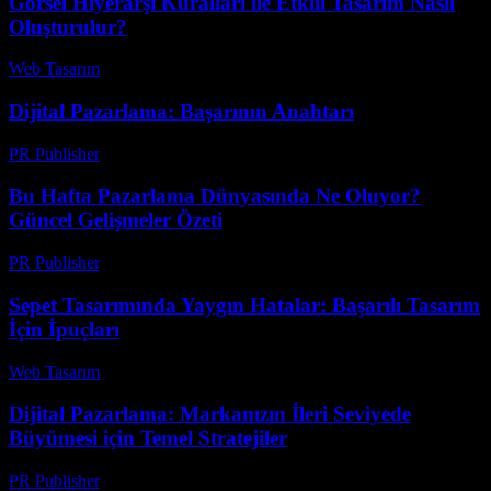
Görsel Hiyerarşi Kuralları ile Etkili Tasarım Nasıl
Oluşturulur?
Web Tasarım
-
Temmuz 26, 2026
Dijital Pazarlama: Başarının Anahtarı
PR Publisher
-
Şubat 19, 2026
Bu Hafta Pazarlama Dünyasında Ne Oluyor?
Güncel Gelişmeler Özeti
PR Publisher
-
Mart 14, 2026
Sepet Tasarımında Yaygın Hatalar: Başarılı Tasarım
İçin İpuçları
Web Tasarım
-
Temmuz 21, 2026
Dijital Pazarlama: Markanızın İleri Seviyede
Büyümesi için Temel Stratejiler
PR Publisher
-
Şubat 28, 2026