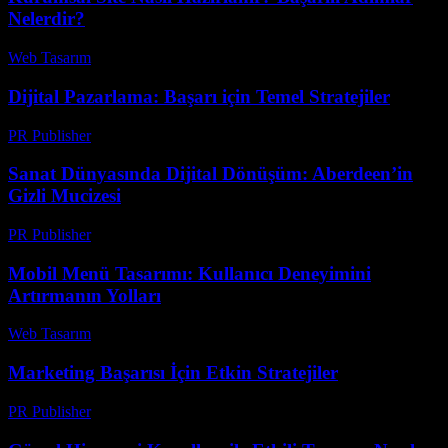
Nelerdir?
Web Tasarım
-
Temmuz 3, 2026
Dijital Pazarlama: Başarı için Temel Stratejiler
PR Publisher
-
Şubat 19, 2026
Sanat Dünyasında Dijital Dönüşüm: Aberdeen’in
Gizli Mucizesi
PR Publisher
-
Mart 22, 2026
Mobil Menü Tasarımı: Kullanıcı Deneyimini
Artırmanın Yolları
Web Tasarım
-
Temmuz 27, 2026
Marketing Başarısı İçin Etkin Stratejiler
PR Publisher
-
Şubat 25, 2026