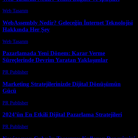
Web Tasarım
-
Haziran 25, 2026
WebAssembly Nedir? Geleceğin İnternet Teknolojisi
Hakkında Her Şey
Web Tasarım
-
Temmuz 3, 2026
Pazarlamada Yeni Dönem: Karar Verme
Süreçlerinde Devrim Yaratan Yaklaşımlar
PR Publisher
-
Nisan 14, 2026
Marketing Stratejilerinizde Dijital Dönüşümün
Gücü
PR Publisher
-
Şubat 20, 2026
2024’ün En Etkili Dijital Pazarlama Stratejileri
PR Publisher
-
Şubat 27, 2026