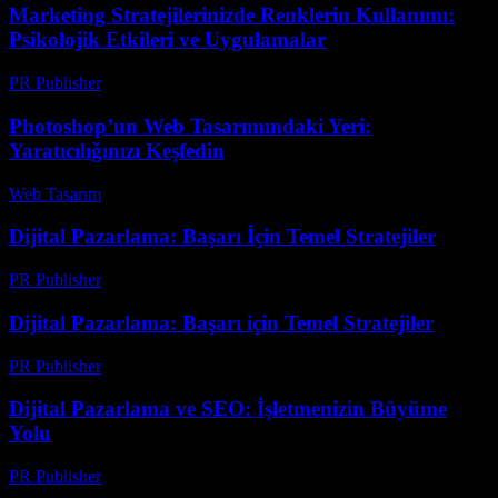
Marketing Stratejilerinizde Renklerin Kullanımı:
Psikolojik Etkileri ve Uygulamalar
PR Publisher
-
Şubat 24, 2026
Photoshop’un Web Tasarımındaki Yeri:
Yaratıcılığınızı Keşfedin
Web Tasarım
-
Haziran 14, 2026
Dijital Pazarlama: Başarı İçin Temel Stratejiler
PR Publisher
-
Şubat 15, 2026
Dijital Pazarlama: Başarı için Temel Stratejiler
PR Publisher
-
Şubat 26, 2026
Dijital Pazarlama ve SEO: İşletmenizin Büyüme
Yolu
PR Publisher
-
Şubat 24, 2026