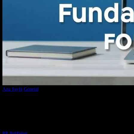
Ana Sayfa
General
Dijital Pazarlama ve SEO: Başarı için Temel
Adımlar
Dijital Pazarlama ve SEO: Başarı için
Temel Adımlar
Yazar
PR Publisher