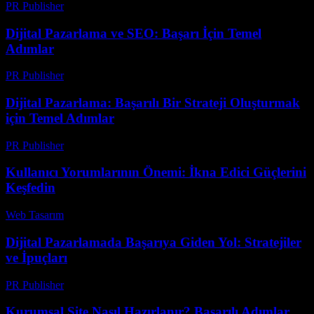
PR Publisher
-
Mart 6, 2026
Dijital Pazarlama ve SEO: Başarı İçin Temel
Adımlar
PR Publisher
-
Şubat 27, 2026
Dijital Pazarlama: Başarılı Bir Strateji Oluşturmak
için Temel Adımlar
PR Publisher
-
Şubat 28, 2026
Kullanıcı Yorumlarının Önemi: İkna Edici Güçlerini
Keşfedin
Web Tasarım
-
Mayıs 5, 2026
Dijital Pazarlamada Başarıya Giden Yol: Stratejiler
ve İpuçları
PR Publisher
-
Şubat 28, 2026
Kurumsal Site Nasıl Hazırlanır? Başarılı Adımlar