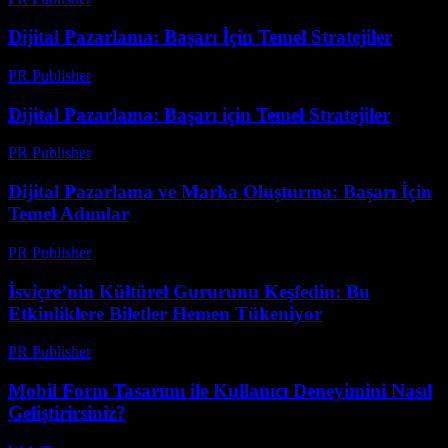
Dijital Pazarlama: Başarı İçin Temel Stratejiler
PR Publisher
-
Şubat 26, 2026
Dijital Pazarlama: Başarı için Temel Stratejiler
PR Publisher
-
Şubat 16, 2026
Dijital Pazarlama ve Marka Oluşturma: Başarı İçin
Temel Adımlar
PR Publisher
-
Şubat 20, 2026
İsviçre’nin Kültürel Gururunu Keşfedin: Bu
Etkinliklere Biletler Hemen Tükeniyor
PR Publisher
-
Mart 23, 2026
Mobil Form Tasarımı ile Kullanıcı Deneyimini Nasıl
Geliştirirsiniz?