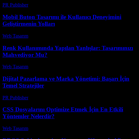
PR Publisher
-
Şubat 19, 2026
Mobil Buton Tasarımı ile Kullanıcı Deneyimini
Geliştirmenin Yolları
Web Tasarım
-
Temmuz 15, 2026
Renk Kullanımında Yapılan Yanlışlar: Tasarımınızı
Mahvediyor Mu?
Web Tasarım
-
Ağustos 6, 2026
Dijital Pazarlama ve Marka Yönetimi: Başarı İçin
Temel Stratejiler
PR Publisher
-
Şubat 21, 2026
CSS Dosyalarını Optimize Etmek İçin En Etkili
Yöntemler Nelerdir?
Web Tasarım
-
Mart 3, 2026