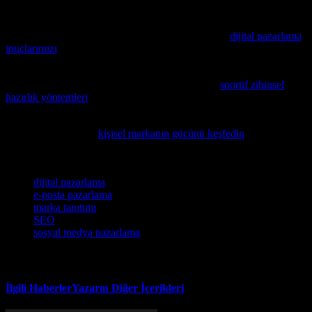
tanıtımını yapmak ve satışlarınızı artırabilirsiniz.
Evden çalışma verimliliğinizi artırmak istiyorsanız,
dijital pazarlama
ipuçlarımızı
inceleyin ve ürün verimliliğinizi maksimize edin.
Dijital pazarlama ve SEO stratejilerinizde zihinsel esneklik nasıl
avantaj sağlayabilir? Bu konuyu derinlemek için
sportif zihinsel
hazırlık yöntemleri
üzerine yazdığımız makaleyi inceleyin.
Kişisel markanın dijital pazarlamada ne kadar etkili olduğunu
öğrenmek isterseniz,
kişisel markanın gücünü keşfedin
makalesini
mutlaka takip edin.
Etiketler
dijital pazarlama
e-posta pazarlama
marka tanıtımı
SEO
sosyal medya pazarlama
İlgili Haberler
Yazarın Diğer İçerikleri