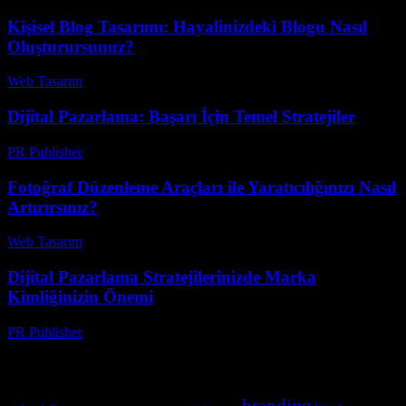
Kişisel Blog Tasarımı: Hayalinizdeki Blogu Nasıl
Oluşturursunuz?
Web Tasarım
-
Temmuz 6, 2026
Dijital Pazarlama: Başarı İçin Temel Stratejiler
PR Publisher
-
Şubat 27, 2026
Fotoğraf Düzenleme Araçları ile Yaratıcılığınızı Nasıl
Artırırsınız?
Web Tasarım
-
Haziran 27, 2026
Dijital Pazarlama Stratejilerinizde Marka
Kimliğinizin Önemi
PR Publisher
-
Şubat 28, 2026
Etiketler
branding