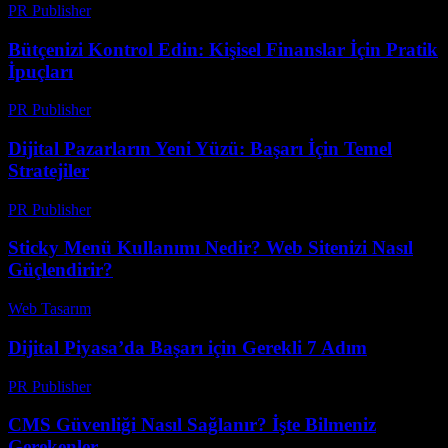
PR Publisher
-
Şubat 20, 2026
Bütçenizi Kontrol Edin: Kişisel Finanslar İçin Pratik
İpuçları
PR Publisher
-
Mart 13, 2026
Dijital Pazarların Yeni Yüzü: Başarı İçin Temel
Stratejiler
PR Publisher
-
Şubat 27, 2026
Sticky Menü Kullanımı Nedir? Web Sitenizi Nasıl
Güçlendirir?
Web Tasarım
-
Haziran 24, 2026
Dijital Piyasa’da Başarı için Gerekli 7 Adım
PR Publisher
-
Şubat 18, 2026
CMS Güvenliği Nasıl Sağlanır? İşte Bilmeniz
Gerekenler