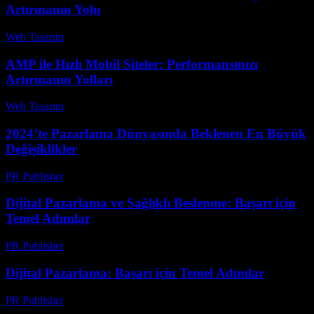
Artırmanın Yolu
Web Tasarım
-
Temmuz 30, 2026
AMP ile Hızlı Mobil Siteler: Performansınızı
Artırmanın Yolları
Web Tasarım
-
Mart 20, 2026
2024’te Pazarlama Dünyasında Beklenen En Büyük
Değişiklikler
PR Publisher
-
Şubat 27, 2026
Dijital Pazarlama ve Sağlıklı Beslenme: Başarı için
Temel Adımlar
PR Publisher
-
Şubat 21, 2026
Dijital Pazarlama: Başarı için Temel Adımlar
PR Publisher
-
Şubat 19, 2026