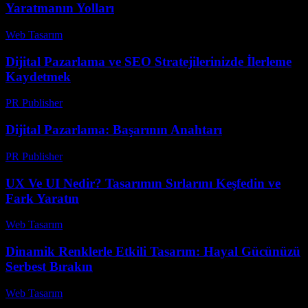
Yaratmanın Yolları
Web Tasarım
-
Ağustos 1, 2026
Dijital Pazarlama ve SEO Stratejilerinizde İlerleme
Kaydetmek
PR Publisher
-
Şubat 19, 2026
Dijital Pazarlama: Başarının Anahtarı
PR Publisher
-
Şubat 19, 2026
UX Ve UI Nedir? Tasarımın Sırlarını Keşfedin ve
Fark Yaratın
Web Tasarım
-
Haziran 1, 2026
Dinamik Renklerle Etkili Tasarım: Hayal Gücünüzü
Serbest Bırakın
Web Tasarım
-
Temmuz 4, 2026