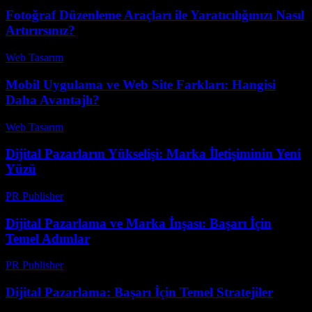
Fotoğraf Düzenleme Araçları ile Yaratıcılığınızı Nasıl
Artırırsınız?
Web Tasarım
-
Haziran 27, 2026
Mobil Uygulama ve Web Site Farkları: Hangisi
Daha Avantajlı?
Web Tasarım
-
Temmuz 21, 2026
Dijital Pazarların Yükselişi: Marka İletişiminin Yeni
Yüzü
PR Publisher
-
Şubat 22, 2026
Dijital Pazarlama ve Marka İnşası: Başarı İçin
Temel Adımlar
PR Publisher
-
Şubat 19, 2026
Dijital Pazarlama: Başarı İçin Temel Stratejiler