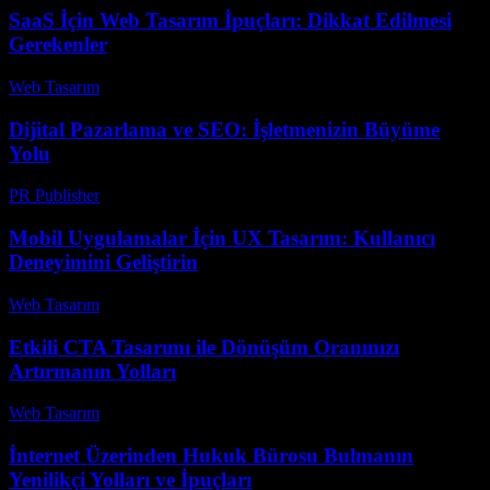
SaaS İçin Web Tasarım İpuçları: Dikkat Edilmesi
Gerekenler
Web Tasarım
-
Ağustos 3, 2026
Dijital Pazarlama ve SEO: İşletmenizin Büyüme
Yolu
PR Publisher
-
Şubat 24, 2026
Mobil Uygulamalar İçin UX Tasarım: Kullanıcı
Deneyimini Geliştirin
Web Tasarım
-
Mayıs 19, 2026
Etkili CTA Tasarımı ile Dönüşüm Oranınızı
Artırmanın Yolları
Web Tasarım
-
Temmuz 27, 2026
İnternet Üzerinden Hukuk Bürosu Bulmanın
Yenilikçi Yolları ve İpuçları