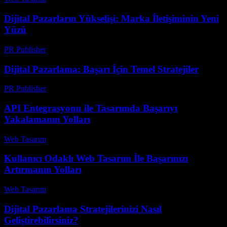
Dijital Pazarların Yükselişi: Marka İletişiminin Yeni
Yüzü
PR Publisher
-
Şubat 22, 2026
Dijital Pazarlama: Başarı İçin Temel Stratejiler
PR Publisher
-
Şubat 26, 2026
API Entegrasyonu ile Tasarımda Başarıyı
Yakalamanın Yolları
Web Tasarım
-
Temmuz 15, 2026
Kullanıcı Odaklı Web Tasarım İle Başarınızı
Artırmanın Yolları
Web Tasarım
-
Temmuz 13, 2026
Dijital Pazarlama Stratejilerinizi Nasıl
Geliştirebilirsiniz?