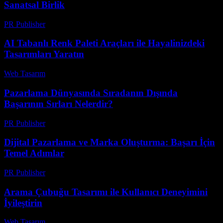
Sanatsal Birlik
PR Publisher
-
Şubat 18, 2026
AI Tabanlı Renk Paleti Araçları ile Hayalinizdeki
Tasarımları Yaratın
Web Tasarım
-
Temmuz 4, 2026
Pazarlama Dünyasında Sıradanın Dışında
Başarının Sırları Nelerdir?
PR Publisher
-
Mart 22, 2026
Dijital Pazarlama ve Marka Oluşturma: Başarı İçin
Temel Adımlar
PR Publisher
-
Şubat 20, 2026
Arama Çubuğu Tasarımı ile Kullanıcı Deneyimini
İyileştirin
Web Tasarım
-
Temmuz 17, 2026