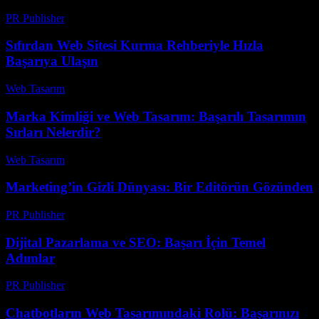
PR Publisher
-
Şubat 26, 2026
Sıfırdan Web Sitesi Kurma Rehberiyle Hızla
Başarıya Ulaşın
Web Tasarım
-
Haziran 7, 2026
Marka Kimliği ve Web Tasarım: Başarılı Tasarımın
Sırları Nelerdir?
Web Tasarım
-
Mart 31, 2026
Marketing’in Gizli Dünyası: Bir Editörün Gözünden
PR Publisher
-
Mart 6, 2026
Dijital Pazarlama ve SEO: Başarı İçin Temel
Adımlar
PR Publisher
-
Şubat 21, 2026
Chatbotların Web Tasarımındaki Rolü: Başarınızı