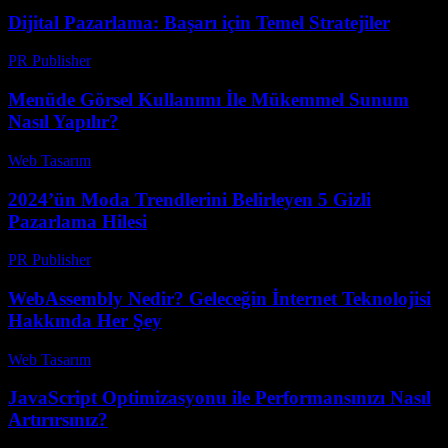
Dijital Pazarlama: Başarı için Temel Stratejiler
PR Publisher
-
Şubat 25, 2026
Menüde Görsel Kullanımı İle Mükemmel Sunum
Nasıl Yapılır?
Web Tasarım
-
Ocak 21, 2026
2024’ün Moda Trendlerini Belirleyen 5 Gizli
Pazarlama Hilesi
PR Publisher
-
Mart 22, 2026
WebAssembly Nedir? Geleceğin İnternet Teknolojisi
Hakkında Her Şey
Web Tasarım
-
Temmuz 3, 2026
JavaScript Optimizasyonu ile Performansınızı Nasıl
Artırırsınız?