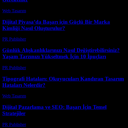
Web Tasarım
-
Temmuz 16, 2026
Dijital Piyasa’da Başarı için Güçlü Bir Marka
Kimliği Nasıl Oluşturulur?
PR Publisher
-
Şubat 15, 2026
Günlük Alışkanlıklarınızı Nasıl Değiştirebilirsiniz?
Yaşam Tarzınızı Yükseltmek İçin 10 İpuçları
PR Publisher
-
Mart 12, 2026
Tipografi Hataları: Okuyucuları Kandıran Tasarım
Hataları Nelerdir?
Web Tasarım
-
Temmuz 29, 2026
Dijital Pazarlama ve SEO: Başarı İçin Temel
Stratejiler
PR Publisher
-
Şubat 18, 2026