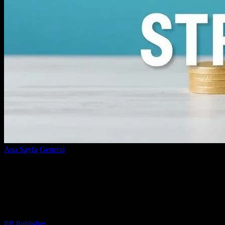
Ana Sayfa
General
Dijital Pazarlama Stratejilerinizdeki Hataları
Nasıl Tespit Edersiniz?
Dijital Pazarlama Stratejilerinizdeki
Hataları Nasıl Tespit Edersiniz?
Yazar
PR Publisher