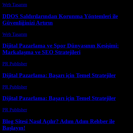
Web Tasarım
-
Haziran 27, 2026
DDOS Saldırılarından Korunma Yöntemleri ile
Güvenliğinizi Artırın
Web Tasarım
-
Haziran 28, 2026
Dijital Pazarlama ve Spor Dünyasının Kesişimi:
Markalaşma ve SEO Stratejileri
PR Publisher
-
Şubat 25, 2026
Dijital Pazarlama: Başarı için Temel Stratejiler
PR Publisher
-
Şubat 16, 2026
Dijital Pazarlama: Başarı için Temel Stratejiler
PR Publisher
-
Şubat 20, 2026
Blog Sitesi Nasıl Açılır? Adım Adım Rehber ile
Başlayın!