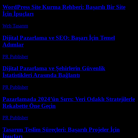
WordPress Site Kurma Rehberi: Başarılı Bir Site
İçin İpuçları
Web Tasarım
-
Temmuz 17, 2026
Dijital Pazarlama ve SEO: Başarı İçin Temel
Adımlar
PR Publisher
-
Şubat 16, 2026
Dijital Pazarlama ve Şehirlerin Güvenlik
İstatistikleri Arasında Bağlantı
PR Publisher
-
Şubat 26, 2026
Pazarlamada 2024’ün Sırrı: Veri Odaklı Stratejilerle
Rekabette Öne Geçin
PR Publisher
-
Mart 22, 2026
Tasarım Teslim Süreçleri: Başarılı Projeler İçin
İpuçları