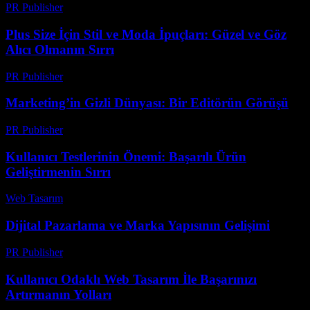
PR Publisher
-
Mart 23, 2026
Plus Size İçin Stil ve Moda İpuçları: Güzel ve Göz
Alıcı Olmanın Sırrı
PR Publisher
-
Mart 12, 2026
Marketing’in Gizli Dünyası: Bir Editörün Görüşü
PR Publisher
-
Mart 7, 2026
Kullanıcı Testlerinin Önemi: Başarılı Ürün
Geliştirmenin Sırrı
Web Tasarım
-
Temmuz 29, 2026
Dijital Pazarlama ve Marka Yapısının Gelişimi
PR Publisher
-
Şubat 28, 2026
Kullanıcı Odaklı Web Tasarım İle Başarınızı
Artırmanın Yolları