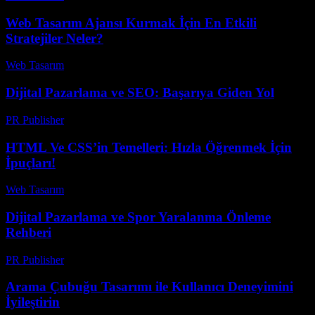
Web Tasarım Ajansı Kurmak İçin En Etkili
Stratejiler Neler?
Web Tasarım
-
Temmuz 24, 2026
Dijital Pazarlama ve SEO: Başarıya Giden Yol
PR Publisher
-
Şubat 15, 2026
HTML Ve CSS’in Temelleri: Hızla Öğrenmek İçin
İpuçları!
Web Tasarım
-
Haziran 17, 2026
Dijital Pazarlama ve Spor Yaralanma Önleme
Rehberi
PR Publisher
-
Şubat 28, 2026
Arama Çubuğu Tasarımı ile Kullanıcı Deneyimini
İyileştirin