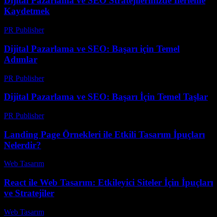
Dijital Pazarlama ve SEO Stratejilerinizde İlerleme
Kaydetmek
PR Publisher
-
Şubat 19, 2026
Dijital Pazarlama ve SEO: Başarı için Temel
Adımlar
PR Publisher
-
Şubat 25, 2026
Dijital Pazarlama ve SEO: Başarı İçin Temel Taşlar
PR Publisher
-
Şubat 24, 2026
Landing Page Örnekleri ile Etkili Tasarım İpuçları
Nelerdir?
Web Tasarım
-
Haziran 15, 2026
React ile Web Tasarım: Etkileyici Siteler İçin İpuçları
ve Stratejiler
Web Tasarım
-
Ağustos 6, 2026