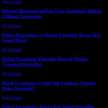
Web Tasarım
-
Haziran 12, 2026
Müşteri Memnuniyeti İçin Ürün Seçiminde Dikkat
Edilmesi Gerekenler
PR Publisher
-
Mart 11, 2026
Dijital Pazarlama ve Marka Yönetimi: Başarı İçin
Temel İlkeler
PR Publisher
-
Şubat 27, 2026
Dijital Pazarların Yükselişi: Başarılı Marka
Yönetimi Stratejileri
PR Publisher
-
Şubat 16, 2026
Mobil Uygulama ve Web Site Farkları: Hangisi
Daha Avantajlı?
Web Tasarım
-
Temmuz 21, 2026
Dijital Pazarlama: Başarı İçin Temel Stratejiler