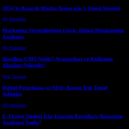
2024’te Başarılı Marka İnşası için 5 Temel Strateji
PR Publisher
-
Şubat 21, 2026
Marketing Stratejilerinin Gücü: Dijital Dönüşümün
Anahtarı
PR Publisher
-
Şubat 22, 2026
Headless CMS Nedir? Avantajları ve Kullanım
Alanları Nelerdir?
Web Tasarım
-
Temmuz 25, 2026
Dijital Pazarlama ve SEO: Başarı İçin Temel
Adımlar
PR Publisher
-
Şubat 22, 2026
E-Ticaret Siteleri İçin Tasarım Kuralları: Başarının
Anahtarı Nedir?