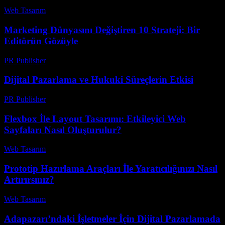
Web Tasarım
-
Temmuz 17, 2026
Marketing Dünyasını Değiştiren 10 Strateji: Bir
Editörün Gözüyle
PR Publisher
-
Mart 7, 2026
Dijital Pazarlama ve Hukuki Süreçlerin Etkisi
PR Publisher
-
Şubat 21, 2026
Flexbox İle Layout Tasarımı: Etkileyici Web
Sayfaları Nasıl Oluşturulur?
Web Tasarım
-
Mart 30, 2026
Prototip Hazırlama Araçları İle Yaratıcılığınızı Nasıl
Artırırsınız?
Web Tasarım
-
Temmuz 28, 2026
Adapazarı’ndaki İşletmeler İçin Dijital Pazarlamada