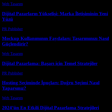
Web Tasarım
-
Temmuz 13, 2026
Dijital Pazarların Yükselişi: Marka İletişiminin Yeni
Yüzü
PR Publisher
-
Şubat 22, 2026
Mockup Kullanımının Faydaları: Tasarımınızı Nasıl
Güçlendirir?
Web Tasarım
-
Ağustos 5, 2026
Dijital Pazarlama: Başarı için Temel Stratejiler
PR Publisher
-
Şubat 20, 2026
Hosting Seçiminde İpuçları: Doğru Seçimi Nasıl
Yaparsınız?
Web Tasarım
-
Haziran 21, 2026
2024’ün En Etkili Dijital Pazarlama Stratejileri