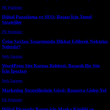
PR Publisher
-
Şubat 16, 2026
Dijital Pazarlama ve SEO: Başarı İçin Temel
Stratejiler
PR Publisher
-
Şubat 24, 2026
Ürün Sayfası Tasarımında Dikkat Edilecek Noktalar
Nelerdir?
Web Tasarım
-
Ağustos 7, 2026
WordPress Site Kurma Rehberi: Başarılı Bir Site
İçin İpuçları
Web Tasarım
-
Temmuz 17, 2026
Marketing Stratejilerinin Gücü: Başarıya Giden Yol
PR Publisher
-
Şubat 26, 2026
Dijital Piyasada Başarı için Marka Kimliği ve