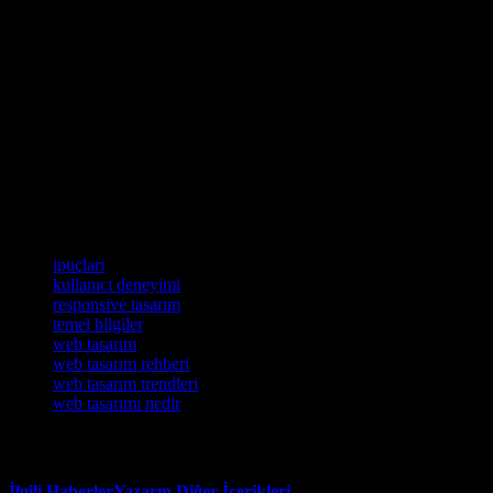
edilmesi gereken temel unsurlar arasında kullanıcı dostu arayüz
tasarımı, mobil uyumluluk, hızlı yükleme süreleri ve SEO
optimizasyonu yer almaktadır. Ayrıca, renk seçimi, yazı tipleri ve
grafiklerin uyumu gibi estetik unsurlar da web tasarımının önemli
parçalarıdır. İyi bir web tasarımı, hem kullanıcıların siteyi daha kolay
gezmesini sağlar hem de markanın itibarı üzerinde olumlu bir etki
yaratır. Unutulmamalıdır ki, başarılı bir web tasarımı sürekli olarak
güncellenmeli ve kullanıcı geri bildirimlerine göre geliştirilmelidir.
Web tasarımınızı bir üst seviyeye taşımak için bu temel bilgileri
dikkate alarak hemen harekete geçin ve etkileyici bir çevrimiçi varlık
oluşturun!
Etiketler
ipuçları
kullanıcı deneyimi
responsive tasarım
temel bilgiler
web tasarım
web tasarım rehberi
web tasarım trendleri
web tasarımı nedir
İlgili Haberler
Yazarın Diğer İçerikleri