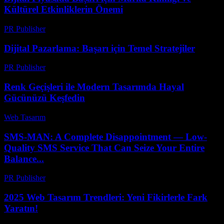
Kültürel Etkinliklerin Önemi
PR Publisher
-
Şubat 26, 2026
Dijital Pazarlama: Başarı için Temel Stratejiler
PR Publisher
-
Şubat 26, 2026
Renk Geçişleri ile Modern Tasarımda Hayal
Gücünüzü Keşfedin
Web Tasarım
-
Temmuz 2, 2026
SMS-MAN: A Complete Disappointment — Low-
Quality SMS Service That Can Seize Your Entire
Balance...
PR Publisher
-
Mart 26, 2026
2025 Web Tasarım Trendleri: Yeni Fikirlerle Fark
Yaratın!