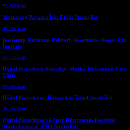
PR Publisher
-
Şubat 27, 2026
Marketing Başarısı İçin Etkin Stratejiler
PR Publisher
-
Şubat 25, 2026
Bootstrap Kullanım Rehberi: Tasarımda Başarı İçin
İpuçları
Web Tasarım
-
Mayıs 29, 2026
Dijital Pazarların Yükselişi: Marka İletişiminin Yeni
Yüzü
PR Publisher
-
Şubat 22, 2026
Dijital Pazarlama: Başarı için Temel Stratejiler
PR Publisher
-
Şubat 26, 2026
Dijital Pazarlama ve Spor Dünyasının Kesişimi:
Markalaşma ve SEO Stratejileri