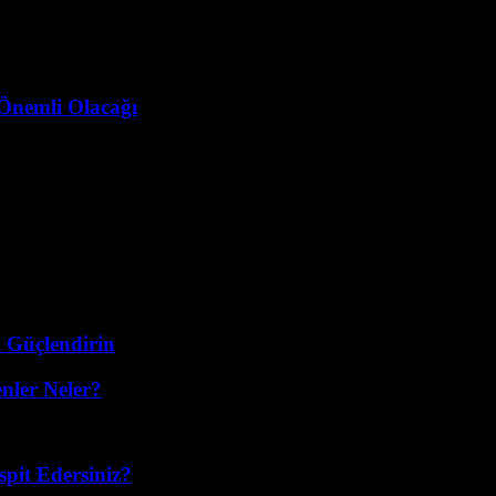
 Önemli Olacağı
i Güçlendirin
nler Neler?
spit Edersiniz?