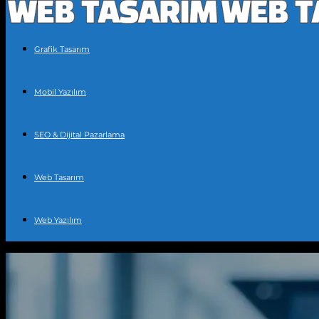
Grafik Tasarım
Mobil Yazılım
SEO & Dijital Pazarlama
Web Tasarım
Web Yazılım